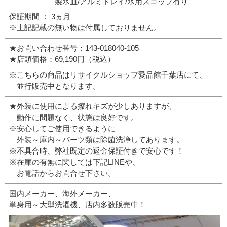
製氷皿/アルミトレイ/氷用スコップ有り
保証期間 ： 3ヵ月
※上記記載の無い物は付属しておりません。
★お問い合わせ番号：143-018040-105
★店頭価格：69,190円（税込）
※こちらの商品はリサイクルショップ愛品館千葉店にて、
並行販売中となります。
★外装に使用による擦れキズが少しありますが、
動作に問題なく、状態は良好です。
※安心してご使用できるように
外装～庫内～パーツ類は除菌洗浄してあります。
※不具合時、弊社既定の返金保証付きで安心です！
※在庫の有無に関しては下記LINEや、
お電話からお問合せ下さい。
国内メーカー、海外メーカー、
単身用～大型洗濯機、店内多数販売中！