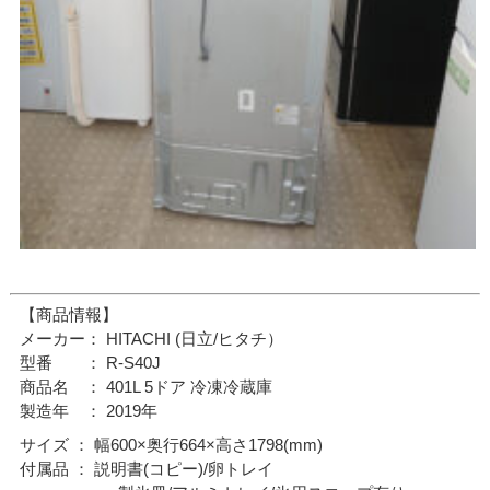
【商品情報】
メーカー： HITACHI (日立/ヒタチ）
型番 ： R-S40J
商品名 ： 401L 5ドア 冷凍冷蔵庫
製造年 ： 2019年
サイズ ： 幅600×奥行664×高さ1798(mm)
付属品 ： 説明書(コピー)/卵トレイ