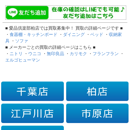
■ 愛品倶楽部柏店では買取募集中！ 買取の詳細ページです ■
・
食器棚・キッチンボード
・
ダイニング
・
ベッド
・
収納家
具
・
ソファ
■ メーカーごとの買取の詳細ページはこちら ■
・
ニトリ
・
ウニコ
・
無印良品
・
カリモク
・
フランフラン
・
エルゴヒューマン