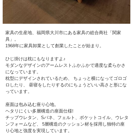
家具の生産地、福岡県大川市にある家具の総合商社「関家
具」。
1968年に家具卸業として創業したことが始まり。
ひじ掛けは枕にもなりますよ♪
モダンなデザインのアームレストふかふかで適度な柔らかさ
になっています。
枕型にデザインされているため、 ちょっと横になってゴロゴ
ロしたり、 昼寝をしたりするのにちょうどいい高さと形にな
っています。
座面は包み込む座り心地。
ヘタリにくい多層構造の座面仕様!
チップウレタン、Sバネ、フェルト、ボケットコイル、ウレタ
ンフォームなど、 5層構造のクッション材を採用し独特の座
り心地と強度を実現しています。