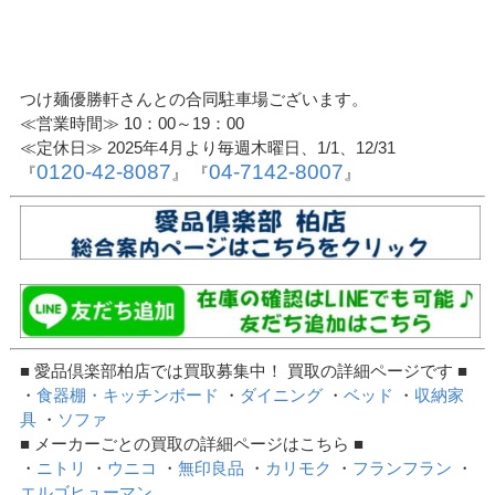
つけ麺優勝軒さんとの合同駐車場ございます。
≪営業時間≫ 10：00～19：00
≪定休日≫ 2025年4月より毎週木曜日、1/1、12/31
0120-42-8087
04-7142-8007
『
』 『
』
■ 愛品倶楽部柏店では買取募集中！ 買取の詳細ページです ■
・
食器棚・キッチンボード
・
ダイニング
・
ベッド
・
収納家
具
・
ソファ
■ メーカーごとの買取の詳細ページはこちら ■
・
ニトリ
・
ウニコ
・
無印良品
・
カリモク
・
フランフラン
・
エルゴヒューマン