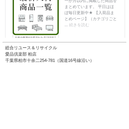
総合リユース＆リサイクル
愛品倶楽部 柏店
千葉県柏市十余二254-781（国道16号線沿い）