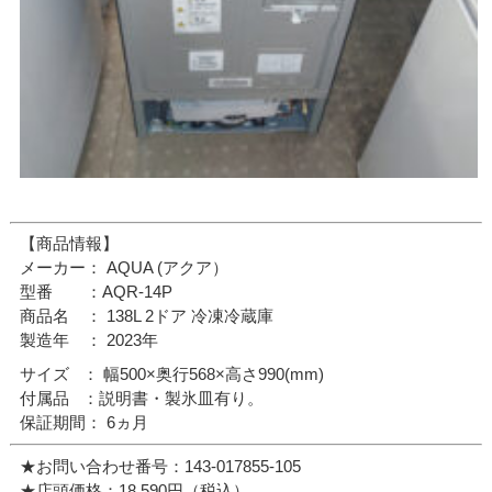
【商品情報】
メーカー： AQUA (アクア）
型番 ：AQR-14P
商品名 ： 138L 2ドア 冷凍冷蔵庫
製造年 ： 2023年
サイズ ： 幅500×奥行568×高さ990(mm)
付属品 ：説明書・製氷皿有り。
保証期間： 6ヵ月
★お問い合わせ番号：143-017855-105
★店頭価格：18,590円（税込）