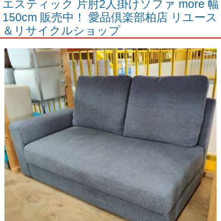
エスティック 片肘2人掛けソファ more 幅
150cm 販売中！ 愛品倶楽部柏店 リユース
＆リサイクルショップ