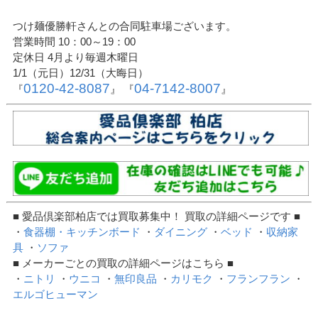
つけ麺優勝軒さんとの合同駐車場ございます。
営業時間 10：00～19：00
定休日 4月より毎週木曜日
1/1（元日）12/31（大晦日）
0120-42-8087
04-7142-8007
『
』 『
』
■ 愛品倶楽部柏店では買取募集中！ 買取の詳細ページです ■
・
食器棚・キッチンボード
・
ダイニング
・
ベッド
・
収納家
具
・
ソファ
■ メーカーごとの買取の詳細ページはこちら ■
・
ニトリ
・
ウニコ
・
無印良品
・
カリモク
・
フランフラン
・
エルゴヒューマン