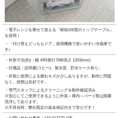
・電子レンジを乗せて使える「耐熱100度のトップテーブル」
を採用！
・「付け替えどっちもドア」採用機種で使いやすい冷蔵庫で
す♪
・外形寸法(約)：幅 495/奥行 598/高さ 1203(mm)
・付属品：説明書(コピー)、製氷皿、貯氷ケース有り。
・外装に使用による擦れキズが少しありますが、動作に問題
なく、状態は良好です。
・専門スタッフによるクリーニング＆動作確認済み
※安心してご使用できるように外装～庫内～パーツ類は除菌
洗浄してあります。
※不具合時、弊社既定の返金保証付きで安心です！
・お問い合わせ番号：143-017770-105