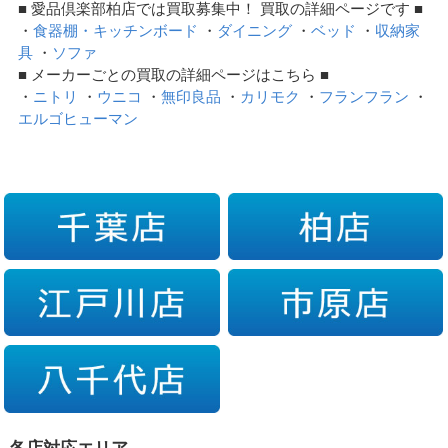
■ 愛品倶楽部柏店では買取募集中！ 買取の詳細ページです ■
・
食器棚・キッチンボード
・
ダイニング
・
ベッド
・
収納家
具
・
ソファ
■ メーカーごとの買取の詳細ページはこちら ■
・
ニトリ
・
ウニコ
・
無印良品
・
カリモク
・
フランフラン
・
エルゴヒューマン