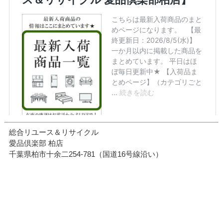
総合リユース＆リサイクル
愛品倶楽部 柏店
千葉県柏市十余二254-781（国道16号線沿い）