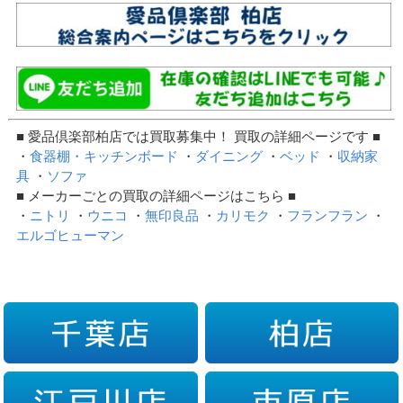
■ 愛品倶楽部柏店では買取募集中！ 買取の詳細ページです ■
・
食器棚・キッチンボード
・
ダイニング
・
ベッド
・
収納家
具
・
ソファ
■ メーカーごとの買取の詳細ページはこちら ■
・
ニトリ
・
ウニコ
・
無印良品
・
カリモク
・
フランフラン
・
エルゴヒューマン