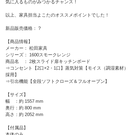
気に入るものがみつかるチャンス！
以上、家具担当よこたのオススメポイントでした！
新品販売価格： ?
【商品情報】
メーカー： 松田家具
シリーズ： 1600スモークレンジ
商品名 ： 2枚スライド扉キッチンボード
⇒コンセント【2口×2・1口】蒸気対策【モイス（調湿素材）
採用】
⇒引出機能【全段ソフトクローズ＆フルオープン】
【サイズ】
幅 ：約 1557 mm
奥行：約 800 mm
高さ：約 2052 mm
【付属品】
本体のみ