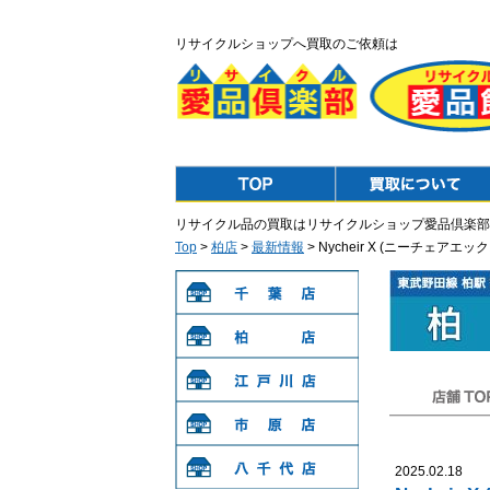
リサイクルショップへ買取のご依頼は
Top
Purchase
リサイクル品の買取はリサイクルショップ愛品倶楽部
Top
>
柏店
>
最新情報
> Nycheir X (ニーチェ
千葉店
柏店
江戸川店
店舗TOP
市原店
2025.02.18