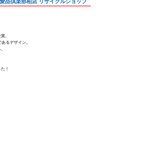
中！ 愛品倶楽部柏店 リサイクルショップ
受賞。
であるデザイン。
る。
した！