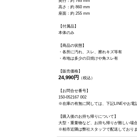
奥行：約 765 mm
高さ：約 860 mm
座面：約 255 mm
【付属品】
本体のみ
【商品の状態】
・各所に汚れ、スレ、擦れキズ等有
・布地は多少の日焼けや角スレ有
【販売価格】
24,990円
（税込）
【お問合せ番号】
150-052167 002
※在庫の有無に関しては、下記LINEやお
【購入後のお持ち帰りについて】
大型・重量物など、お持ち帰りが難しい場
※柏市近隣は弊社スタッフで配送しており