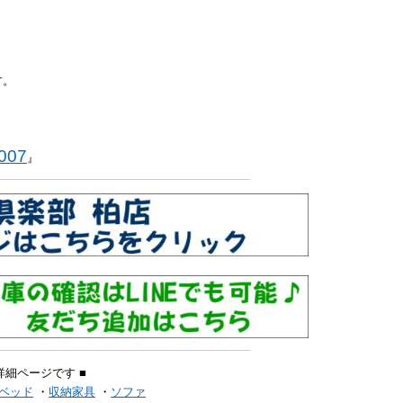
す。
007
』
詳細ページです ■
ベッド
・
収納家具
・
ソファ