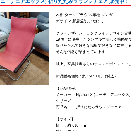
r X (ニーチェアエックス) 折りたたみラウンジチェア 販売
木部:ダークブラウン/布地:レンガ
デザイン:新居猛/にいたけし
グッドデザイン、ロングライフデザイン賞
1970年に誕生したシンプルで美しく機能的
折りたたんで好きな場所で好きな時に寛げ
そんな信念が詰まっています!
以上、家具担当もりのオススメポイントで
新品販売価格：約 59,400円（税込）
【商品情報】
メーカー： Nycheir X (ニーチェアエックス)
シリーズ： –
商品名 ： 折りたたみラウンジチェア
【サイズ】
幅 ：約 610 mm