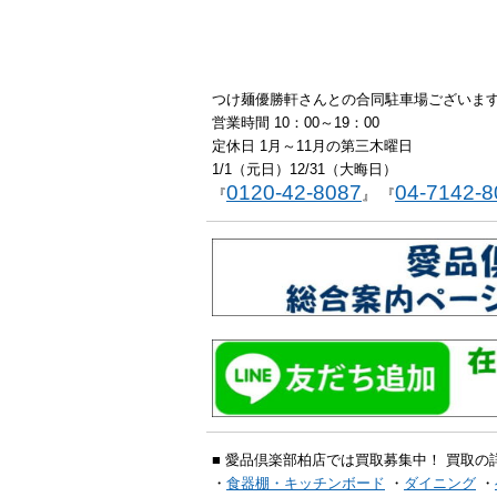
つけ麺優勝軒さんとの合同駐車場ございま
営業時間 10：00～19：00
定休日 1月～11月の第三木曜日
1/1（元日）12/31（大晦日）
0120-42-8087
04-7142-8
『
』 『
■ 愛品倶楽部柏店では買取募集中！ 買取の
・
食器棚・キッチンボード
・
ダイニング
・