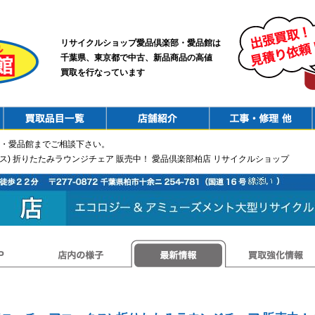
リサイクルショップ愛品倶楽部・愛品館は
千葉県、東京都で中古、新品商品の高値
買取を行なっています
PurchaseList
Shop
ConstructionRepair
・愛品館までご相談下さい。
アエックス) 折りたたみラウンジチェア 販売中！ 愛品倶楽部柏店 リサイクルショップ
店内の様子
最新情報
買取強化情報