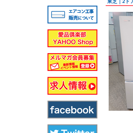
東芝｜2ド
八千代店