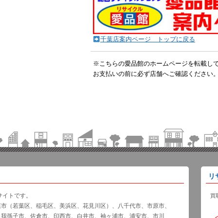
千葉店案内ページ トップに戻る
※こちらの愛品館のホームページを転載し
お支払いの前に必ず店舗へご確認ください
リ
サイトです。
買
葉市（若葉区、稲毛区、美浜区、花見川区）、八千代市、市原市、
、我孫子市、佐倉市、印西市、白井市、袖ヶ浦市、浦安市、市川