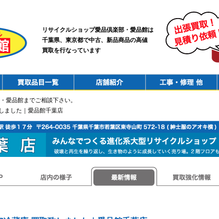
リサイクルショップ愛品倶楽部・愛品館は
千葉県、東京都で中古、新品商品の高値
買取を行なっています
PurchaseList
Shop
ConstructionRepair
・愛品館までご相談下さい。
致しました｜愛品館千葉店
店内の様子
最新情報
買取強化情報