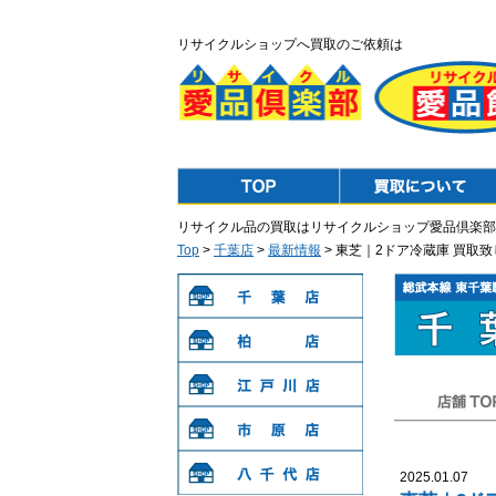
リサイクルショップへ買取のご依頼は
Top
Purchase
リサイクル品の買取はリサイクルショップ愛品倶楽部
Top
>
千葉店
>
最新情報
> 東芝｜2ドア冷蔵庫 買取
千葉店
柏店
江戸川店
店舗TOP
市原店
2025.01.07