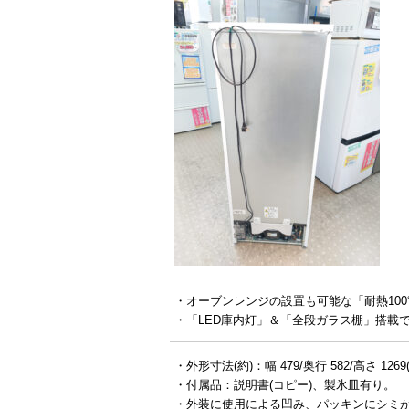
・オーブンレンジの設置も可能な「耐熱10
・「LED庫内灯」＆「全段ガラス棚」搭載
・外形寸法(約)：幅 479/奥行 582/高さ 1269
・付属品：説明書(コピー)、製氷皿有り。
・外装に使用による凹み、パッキンにシミ