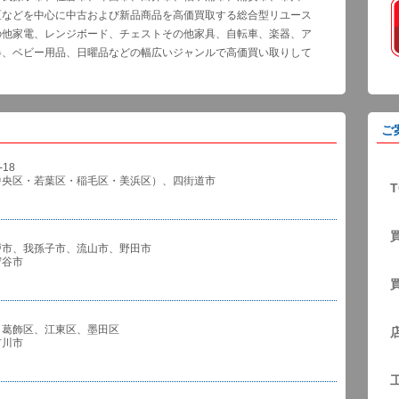
区などを中心に中古および新品商品を高価買取する総合型リユース
の他家電、レンジボード、チェストその他家具、自転車、楽器、ア
器、ベビー用品、日曜品などの幅広いジャンルで高価買い取りして
ご
18
中央区・若葉区・稲毛区・美浜区）、四街道市
T
戸市、我孫子市、流山市、野田市
谷市
、葛飾区、江東区、墨田区
川市