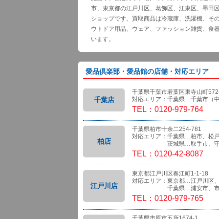
市、東京都の江戸川区、葛飾区、江東区、墨田
ショップです。買取商品は冷蔵庫、洗濯機、そ
ウトドア用品、ウェア、ファッション雑貨、食
います。
愛品倶楽部・愛品館の店舗・対応エリア
千葉県千葉市若葉区東寺山町572-
千葉店
対応エリア：千葉県…千葉市（
TEL：0120-979-764
千葉県柏市十余二254-781
対応エリア：千葉県…柏市、松
柏店
茨城県…取手市、守
TEL：0120-42-8087
東京都江戸川区春江町1-1-18
対応エリア：東京都…江戸川区
江戸川店
千葉県…浦安市、市
TEL：0120-979-765
千葉県市原市五所1674-1