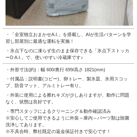
・「全室独立おまかせA.I.」を搭載し、AIが生活パターンを学
習し部屋別に最適な運転を実施！
・氷点下なのに凍らず生のまま保存できる「氷点下ストッカ
ーD A.I.」で、使いやすい冷蔵庫です♪
・外形寸法(約)：幅 600/奥行 699/高さ 1821(mm)
・付属品：説明書(コピー)、卵トレー、製氷皿、氷用スコッ
プ、防音マット、アルミトレー有り。
・外装に使用による擦れキズが少しありますが、動作に問題
なく、状態は良好です。
・専門スタッフによるクリーニング＆動作確認済み
※安心してご使用できるように外装～庫内～パーツ類は除菌
洗浄してあります。
※不具合時、弊社既定の返金保証付きで安心です！