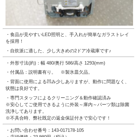
・食品が見やすいLED照明と、手入れが簡単なガラストレイ
を採用！
・自炊派に適した、少し大きめの2ドア冷蔵庫です♪
・外形寸法(約)：幅 480/奥行 586/高さ 1293(mm)
・付属品：説明書有り。 ※製氷皿欠品。
・背面に使用による凹み少しありますが、動作に問題なく、
状態は良好です。
・専門スタッフによるクリーニング＆動作確認済み
※安心してご使用できるように外装～庫内～パーツ類は除菌
洗浄してあります。
※不具合時、弊社既定の返金保証付きで安心です！
・お問い合わせ番号：143-017178-105
・店頭価格：23,980円（税込）