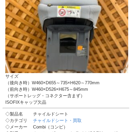
サイズ
（後向き時）W460×D655～735×H620～770mm
（前向き時）W460×D526×H675～845mm
（サポートレッグ・コネクター含まず）
ISOFIXキャップ欠品
◇製品名 チャイルドシート
◇カテゴリ
チャイルドシート・買取
◇メーカー Combi（コンビ）