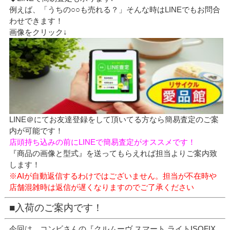
例えば、「うちの○○も売れる？」そんな時はLINEでもお問合
わせできます！
画像をクリック↓
LINE＠にてお友達登録をして頂いてる方なら簡易査定のご案
内が可能です！
店頭持ち込みの前にLINEで簡易査定がオススメです！
『商品の画像と型式』を送ってもらえれば担当よりご案内致
します！
※AIが自動返信するわけではございません。担当が不在時や
店舗混雑時は返信が遅くなりますのでご了承ください
■入荷のご案内です！
今回は、コンビさんの『クルムーヴ スマート ライトISOFIX