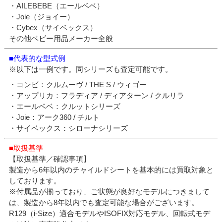
・AILEBEBE（エールベベ）
・Joie（ジョイー）
・Cybex（サイベックス）
その他ベビー用品メーカー全般
■代表的な型式例
※以下は一例です。同シリーズも査定可能です。
・コンビ：クルムーヴ / THE S / ウィゴー
・アップリカ：フラディア / ディアターン / クルリラ
・エールベベ：クルットシリーズ
・Joie：アーク360 / チルト
・サイベックス：シローナシリーズ
■取扱基準
【取扱基準／確認事項】
製造から6年以内のチャイルドシートを基本的には買取対象と
しております。
※付属品が揃っており、ご状態が良好なモデルにつきまして
は、製造から8年以内でも査定可能な場合がございます。
R129（i-Size）適合モデルやISOFIX対応モデル、回転式モデ