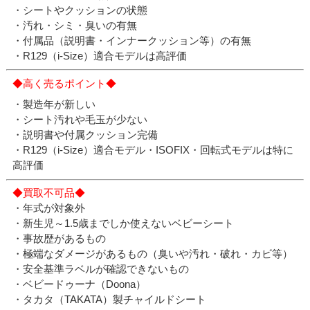
・シートやクッションの状態
・汚れ・シミ・臭いの有無
・付属品（説明書・インナークッション等）の有無
・R129（i-Size）適合モデルは高評価
◆高く売るポイント◆
・製造年が新しい
・シート汚れや毛玉が少ない
・説明書や付属クッション完備
・R129（i-Size）適合モデル・ISOFIX・回転式モデルは特に
高評価
◆買取不可品◆
・年式が対象外
・新生児～1.5歳までしか使えないベビーシート
・事故歴があるもの
・極端なダメージがあるもの（臭いや汚れ・破れ・カビ等）
・安全基準ラベルが確認できないもの
・ベビードゥーナ（Doona）
・タカタ（TAKATA）製チャイルドシート