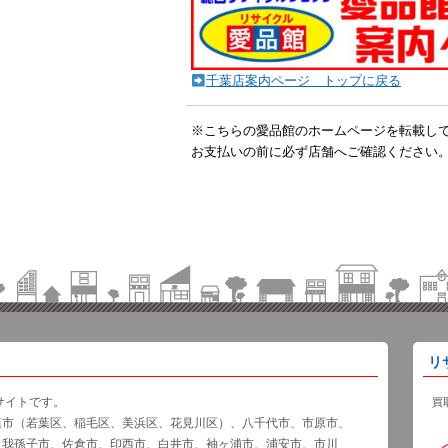
千葉店案内ページ トップに戻る
※こちらの愛品館のホームページを転載し
お支払いの前に必ず店舗へご確認ください
リ
サイトです。
買
葉市（若葉区、稲毛区、美浜区、花見川区）、八千代市、市原市、
、我孫子市、佐倉市、印西市、白井市、袖ヶ浦市、浦安市、市川