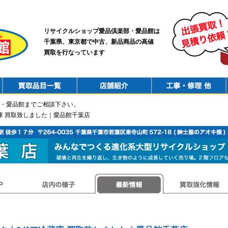
リサイクルショップ愛品倶楽部・愛品館は
千葉県、東京都で中古、新品商品の高値
買取を行なっています
PurchaseList
Shop
ConstructionRepair
・愛品館までご相談下さい。
庫 買取致しました｜愛品館千葉店
店内の様子
最新情報
買取強化情報