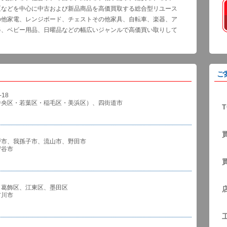
区などを中心に中古および新品商品を高価買取する総合型リユース
の他家電、レンジボード、チェストその他家具、自転車、楽器、ア
器、ベビー用品、日曜品などの幅広いジャンルで高価買い取りして
ご
18
中央区・若葉区・稲毛区・美浜区）、四街道市
T
戸市、我孫子市、流山市、野田市
谷市
、葛飾区、江東区、墨田区
川市