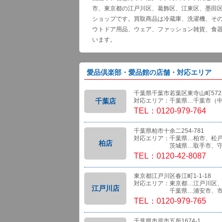
市、東京都の江戸川区、葛飾区、江東区、墨田
ショップです。買取商品は冷蔵庫、洗濯機、そ
ウトドア用品、ウェア、ファッション雑貨、食
います。
愛品倶楽部・愛品館の店舗・対応エリア
千葉県千葉市若葉区東寺山町572-
千葉店
対応エリア：千葉県…千葉市（
TEL：0120-979-764
千葉県柏市十余二254-781
対応エリア：千葉県…柏市、松
柏店
茨城県…取手市、守
TEL：0120-42-8087
東京都江戸川区春江町1-1-18
対応エリア：東京都…江戸川区
江戸川店
千葉県…浦安市、市
TEL：0120-979-765
千葉県市原市五所1674-1