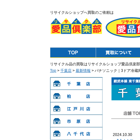
リサイクルショップへ買取のご依頼は
Top
Purchase
リサイクル品の買取はリサイクルショップ愛品倶楽部
Top
>
千葉店
>
最新情報
> パナソニック｜3ドア冷蔵
千葉店
柏店
江戸川店
店舗TOP
市原店
2024.10.30