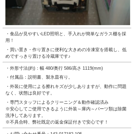
・食品が見やすいLED照明と、手入れが簡単なガラス棚を採
用！
・買い置き・作り置きに便利な大きめの冷凍室を搭載し、低
めですっきり置ける冷蔵庫です♪
・外形寸法(約)：幅 480/奥行 586/高さ 1119(mm)
・付属品：説明書、製氷皿有り。
・外装に使用による擦れキズが少しありますが、動作に問題
なく、状態は良好です。
・専門スタッフによるクリーニング＆動作確認済み
※安心してご使用できるように外装～庫内～パーツ類は除菌
洗浄してあります。
※不具合時、弊社既定の返金保証付きで安心です！
・お問い合わせ番号：143-017182-105