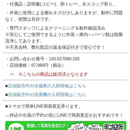
・付属品：説明書(コピー)、卵トレー、氷スコップ有り。
・外装に使用による擦れキズが少しありますが、動作に問題
なく、状態は良好です。
・専門スタッフによるクリーニング＆動作確認済み
※安心してご使用できるように外装～庫内～パーツ類は除菌
洗浄してあります。
※不具合時、弊社既定の返金保証付きで安心です！
・お問い合わせ番号：143-017060-105
・店頭価格：67,980円（税込）
⇒
※こちらの商品は販売済となります
■
店頭販売中の冷蔵庫の入荷情報はこちら
■
店頭販売中の洗濯機の入荷情報はこちら
■スマホで簡単LINE簡易査定承ります。
→持込や出張の予約の前にLINEで簡易査定がおすすめです！