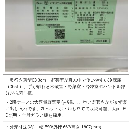
・奥行き薄型63.3cm、野菜室が真ん中で使いやすい冷蔵庫
（365L）。手が触れる冷蔵室・野菜室・冷凍室のハンドル部
分が抗菌仕様。
・2段ケースの大容量野菜室を搭載し、重い野菜もかがまず楽
に出し入れでき、2Lペットボトルも立てて収納可能。天面LE
D照明・全段ガラス棚を採用。
・外形寸法(約)：幅 590/奥行 663/高さ 1807(mm)