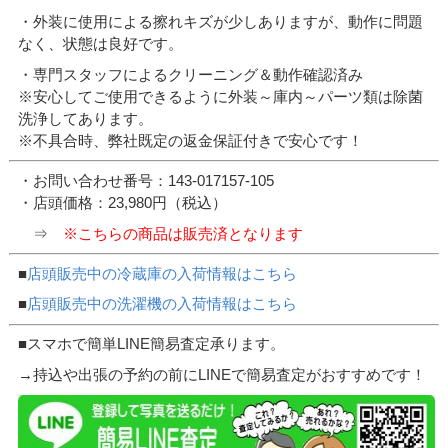
・外装に使用による擦れキズが少しありますが、動作に問題
なく、状態は良好です。
・専門スタッフによるクリーニング＆動作確認済み
※安心してご使用できるように外装～庫内～パーツ類は除菌
洗浄してあります。
※不具合時、弊社既定の返金保証付きで安心です！
・お問い合わせ番号：143-017157-105
・店頭価格：23,980円（税込）
⇒
※こちらの商品は販売済となります
■
店頭販売中の冷蔵庫の入荷情報はこちら
■
店頭販売中の洗濯機の入荷情報はこちら
■スマホで簡単LINE簡易査定承ります。
→持込や出張の予約の前にLINEで簡易査定がおすすめです！