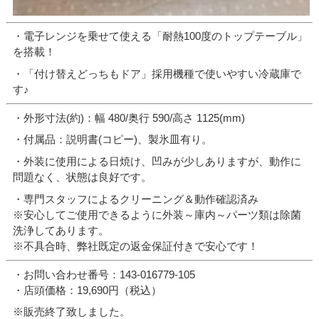
・電子レンジを乗せて使える「耐熱100度のトップテーブル」
を搭載！
・「付け替えどっちもドア」採用機種で使いやすい冷蔵庫で
す♪
・外形寸法(約)：幅 480/奥行 590/高さ 1125(mm)
・付属品：説明書(コピー)、製氷皿有り。
・外装に使用による日焼け、凹みが少しありますが、動作に
問題なく、状態は良好です。
・専門スタッフによるクリーニング＆動作確認済み
※安心してご使用できるように外装～庫内～パーツ類は除菌
洗浄してあります。
※不具合時、弊社既定の返金保証付きで安心です！
・お問い合わせ番号：143-016779-105
・店頭価格：19,690円（税込）
※販売終了致しました。