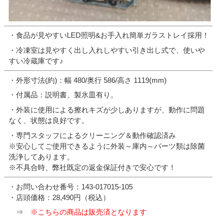
・食品が見やすいLED照明&お手入れ簡単ガラストレイ採用！
・冷凍室は見やすく出し入れしやすい引き出し式で、使いや
すい冷蔵庫です♪
・外形寸法(約)：幅 480/奥行 586/高さ 1119(mm)
・付属品：説明書、製氷皿有り。
・外装に使用による擦れキズが少しありますが、動作に問題
なく、状態は良好です。
・専門スタッフによるクリーニング＆動作確認済み
※安心してご使用できるように外装～庫内～パーツ類は除菌
洗浄してあります。
※不具合時、弊社既定の返金保証付きで安心です！
・お問い合わせ番号：143-017015-105
・店頭価格：28,490円（税込）
⇒
※こちらの商品は販売済となります