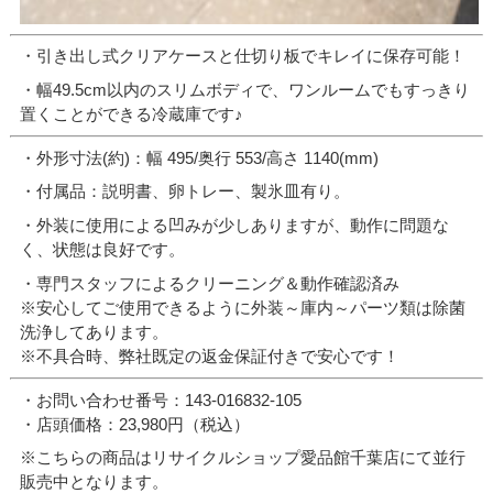
・引き出し式クリアケースと仕切り板でキレイに保存可能！
・幅49.5cm以内のスリムボディで、ワンルームでもすっきり
置くことができる冷蔵庫です♪
・外形寸法(約)：幅 495/奥行 553/高さ 1140(mm)
・付属品：説明書、卵トレー、製氷皿有り。
・外装に使用による凹みが少しありますが、動作に問題な
く、状態は良好です。
・専門スタッフによるクリーニング＆動作確認済み
※安心してご使用できるように外装～庫内～パーツ類は除菌
洗浄してあります。
※不具合時、弊社既定の返金保証付きで安心です！
・お問い合わせ番号：143-016832-105
・店頭価格：23,980円（税込）
※こちらの商品はリサイクルショップ愛品館千葉店にて並行
販売中となります。