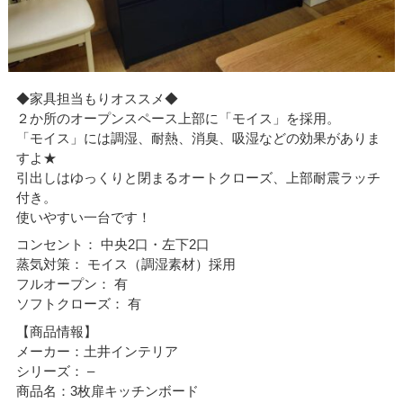
◆家具担当もりオススメ◆
２か所のオープンスペース上部に「モイス」を採用。
「モイス」には調湿、耐熱、消臭、吸湿などの効果がありま
すよ★
引出しはゆっくりと閉まるオートクローズ、上部耐震ラッチ
付き。
使いやすい一台です！
コンセント： 中央2口・左下2口
蒸気対策： モイス（調湿素材）採用
フルオープン： 有
ソフトクローズ： 有
【商品情報】
メーカー：土井インテリア
シリーズ： –
商品名：3枚扉キッチンボード