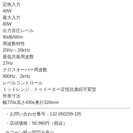
定格入力
40W
最大入力
80W
出力音圧レベル
90dB/W/m
周波数特性
25Hz～20kHz
最低共振周波数
27Hz
クロスオーバー周波数
800Hz、2kHz
レベルコントロール
ミッドレンジ、トゥイーター定抵抗連続可変型
外形寸法
幅770x高さ690x奥行320mm
・お問い合わせ番号：132-050299-105
・店頭価格：56,980円（税込）
※コーン紙一部凹み有り