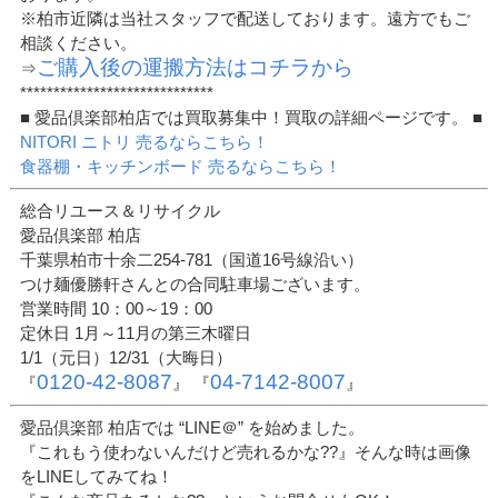
※柏市近隣は当社スタッフで配送しております。遠方でもご
相談ください。
ご購入後の運搬方法はコチラから
⇒
*****************************
■ 愛品倶楽部柏店では買取募集中！買取の詳細ページです。 ■
NITORI ニトリ 売るならこちら！
食器棚・キッチンボード 売るならこちら！
総合リユース＆リサイクル
愛品倶楽部 柏店
千葉県柏市十余二254-781（国道16号線沿い）
つけ麺優勝軒さんとの合同駐車場ございます。
営業時間 10：00～19：00
定休日 1月～11月の第三木曜日
1/1（元日）12/31（大晦日）
0120-42-8087
04-7142-8007
『
』 『
』
愛品倶楽部 柏店では “LINE＠” を始めました。
『これもう使わないんだけど売れるかな??』そんな時は画像
をLINEしてみてね！