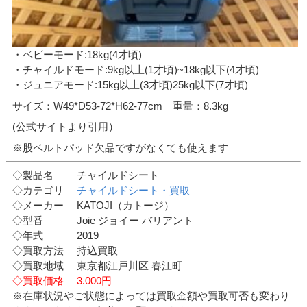
・ベビーモード:18kg(4才頃)
・チャイルドモード:9kg以上(1才頃)~18kg以下(4才頃)
・ジュニアモード:15kg以上(3才頃)25kg以下(7才頃)
サイズ：W49*D53-72*H62-77cm 重量：8.3kg
(公式サイトより引用）
※股ベルトパッド欠品ですがなくても使えます
◇製品名 チャイルドシート
◇カテゴリ
チャイルドシート・買取
◇メーカー KATOJI（カトージ）
◇型番 Joie ジョイー バリアント
◇年式 2019
◇買取方法 持込買取
◇買取地域 東京都江戸川区 春江町
◇買取価格 3.000円
※在庫状況やご状態によっては買取金額や買取可否も変わり