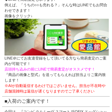
例えば、「うちの○○も売れる？」そんな時はLINEでもお問合
わせできます！
画像をクリック↓
LINE＠にてお友達登録をして頂いてる方なら簡易査定のご案
内が可能です！
店頭持ち込みの前にLINEで簡易査定がオススメです！
『商品の画像と型式』を送ってもらえれば担当よりご案内致
します！
※AIが自動返信するわけではございません。担当が不在時や
店舗混雑時は返信が遅くなりますのでご了承ください
■入荷のご案内です！
今回は、『コンビ クルムーヴ スマート ISOFIX エッグショッ