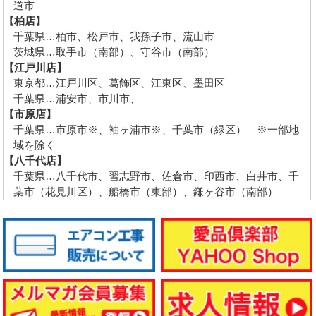
道市
【柏店】
千葉県…柏市、松戸市、我孫子市、流山市
茨城県…取手市（南部）、守谷市（南部）
【江戸川店】
東京都…江戸川区、葛飾区、江東区、墨田区
千葉県…浦安市、市川市、
【市原店】
千葉県…市原市※、袖ヶ浦市※、千葉市（緑区） ※一部地
域を除く
【八千代店】
千葉県…八千代市、習志野市、佐倉市、印西市、白井市、千
葉市（花見川区）、船橋市（東部）、鎌ヶ谷市（南部）