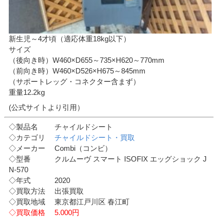
新生児～4才頃（適応体重18kg以下）
サイズ
（後向き時）W460×D655～735×H620～770mm
（前向き時）W460×D526×H675～845mm
（サポートレッグ・コネクター含まず）
重量12.2kg
(公式サイトより引用）
◇製品名 チャイルドシート
◇カテゴリ
チャイルドシート・買取
◇メーカー Combi（コンビ）
◇型番 クルムーヴ スマート ISOFIX エッグショック J
N-570
◇年式 2020
◇買取方法 出張買取
◇買取地域 東京都江戸川区 春江町
◇買取価格 5.000円