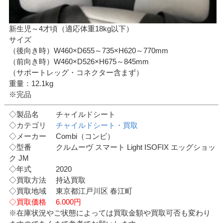
新生児～4才頃（適応体重18kg以下）
サイズ
（後向き時）W460×D655～735×H620～770mm
（前向き時）W460×D526×H675～845mm
（サポートレッグ・コネクター含まず）
重量：12.1kg
※完品
◇製品名 チャイルドシート
◇カテゴリ
チャイルドシート・買取
◇メーカー Combi（コンビ）
◇型番 クルムーヴ スマート Light ISOFIX エッグショッ
ク JM
◇年式 2020
◇買取方法 持込買取
◇買取地域 東京都江戸川区 春江町
◇買取価格 6.000円
※在庫状況やご状態によっては買取金額や買取可否も変わり