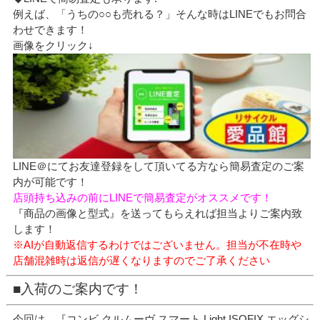
例えば、「うちの○○も売れる？」そんな時はLINEでもお問合
わせできます！
画像をクリック↓
LINE＠にてお友達登録をして頂いてる方なら簡易査定のご案
内が可能です！
店頭持ち込みの前にLINEで簡易査定がオススメです！
『商品の画像と型式』を送ってもらえれば担当よりご案内致
します！
※AIが自動返信するわけではございません。担当が不在時や
店舗混雑時は返信が遅くなりますのでご了承ください
■入荷のご案内です！
今回は、『コンビ クルムーヴ スマート Light ISOFIX エッグシ