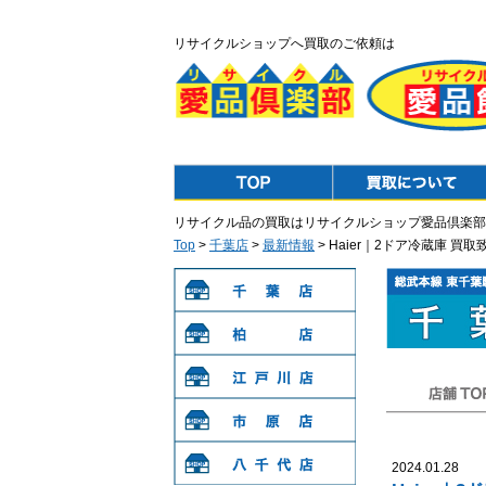
リサイクルショップへ買取のご依頼は
Top
Purchase
リサイクル品の買取はリサイクルショップ愛品倶楽部
Top
>
千葉店
>
最新情報
> Haier｜2ドア冷蔵庫 
千葉店
柏店
江戸川店
店舗TOP
市原店
2024.01.28