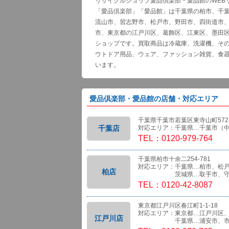
リサイクルショップ愛品倶楽部・愛品館のWEB
「愛品倶楽部」「愛品館」は千葉県の柏市、千
流山市、習志野市、松戸市、野田市、四街道市
市、東京都の江戸川区、葛飾区、江東区、墨田
ショップです。買取商品は冷蔵庫、洗濯機、そ
ウトドア用品、ウェア、ファッション雑貨、食
います。
愛品倶楽部・愛品館の店舗・対応エリア
千葉県千葉市若葉区東寺山町572-
千葉店
対応エリア：千葉県…千葉市（
TEL：0120-979-764
千葉県柏市十余二254-781
対応エリア：千葉県…柏市、松
柏店
茨城県…取手市、守
TEL：0120-42-8087
東京都江戸川区春江町1-1-18
対応エリア：東京都…江戸川区
江戸川店
千葉県…浦安市、市