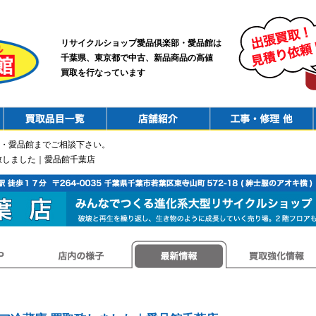
リサイクルショップ愛品倶楽部・愛品館は
千葉県、東京都で中古、新品商品の高値
買取を行なっています
PurchaseList
Shop
ConstructionRepair
・愛品館までご相談下さい。
買取致しました｜愛品館千葉店
店内の様子
最新情報
買取強化情報