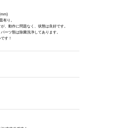
(mm)
氷皿有り。
すが、動作に問題なく、状態は良好です。
～パーツ類は除菌洗浄してあります。
心です！