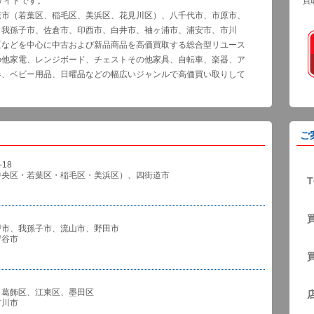
サイトです。
買
葉市（若葉区、稲毛区、美浜区、花見川区）、八千代市、市原市、
、我孫子市、佐倉市、印西市、白井市、袖ヶ浦市、浦安市、市川
区などを中心に中古および新品商品を高価買取する総合型リユース
の他家電、レンジボード、チェストその他家具、自転車、楽器、ア
器、ベビー用品、日曜品などの幅広いジャンルで高価買い取りして
ご
18
中央区・若葉区・稲毛区・美浜区）、四街道市
T
戸市、我孫子市、流山市、野田市
谷市
、葛飾区、江東区、墨田区
川市