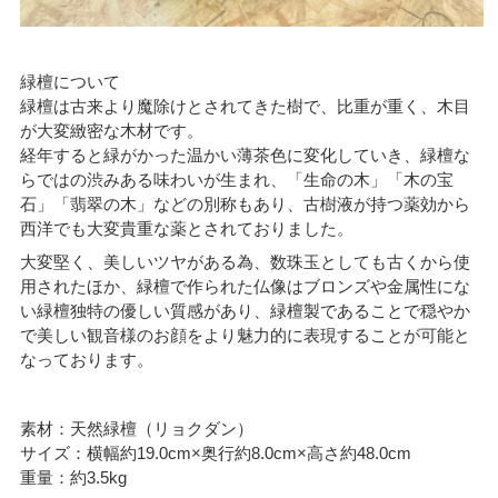
緑檀について
緑檀は古来より魔除けとされてきた樹で、比重が重く、木目
が大変緻密な木材です。
経年すると緑がかった温かい薄茶色に変化していき、緑檀な
らではの渋みある味わいが生まれ、「生命の木」「木の宝
石」「翡翠の木」などの別称もあり、古樹液が持つ薬効から
西洋でも大変貴重な薬とされておりました。
大変堅く、美しいツヤがある為、数珠玉としても古くから使
用されたほか、緑檀で作られた仏像はブロンズや金属性にな
い緑檀独特の優しい質感があり、緑檀製であることで穏やか
で美しい観音様のお顔をより魅力的に表現することが可能と
なっております。
素材：天然緑檀（リョクダン）
サイズ：横幅約19.0cm×奥行約8.0cm×高さ約48.0cm
重量：約3.5kg