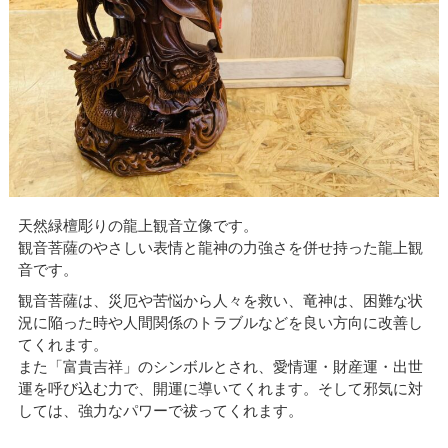
天然緑檀彫りの龍上観音立像です。
観音菩薩のやさしい表情と龍神の力強さを併せ持った龍上観
音です。
観音菩薩は、災厄や苦悩から人々を救い、竜神は、困難な状
況に陥った時や人間関係のトラブルなどを良い方向に改善し
てくれます。
また「富貴吉祥」のシンボルとされ、愛情運・財産運・出世
運を呼び込む力で、開運に導いてくれます。そして邪気に対
しては、強力なパワーで祓ってくれます。