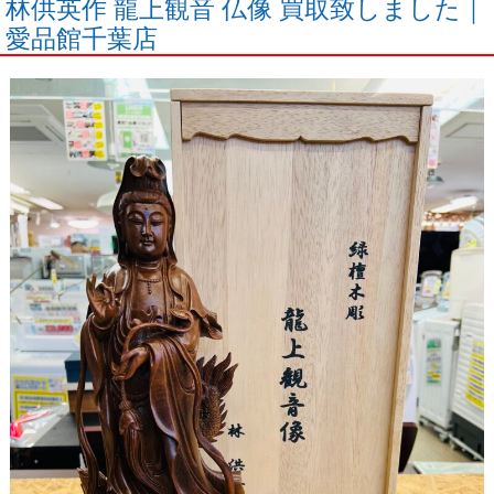
林供英作 龍上観音 仏像 買取致しました｜
愛品館千葉店