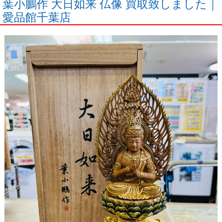
葉小鵬作 大日如来 仏像 買取致しました｜
愛品館千葉店