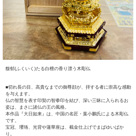
馥郁(ふくいく)たる白檀の香り漂う木彫仏
■切れ長の目、高貴なまでの御尊顔が、拝する者に崇高な感動
を与えます。
仏の智慧を表す印契の智拳印を結び、深い三昧に入られるお
姿は、まさに諸仏の王の風格。
本作品『大日如来』は、中国の名匠・葉小鵬氏による木彫仏
です。
宝冠、瓔珞、光背や蓮華座は、截金仕上げでまばゆいばか
り。