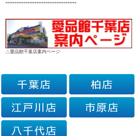
***************************************
△愛品館千葉店案内ページ