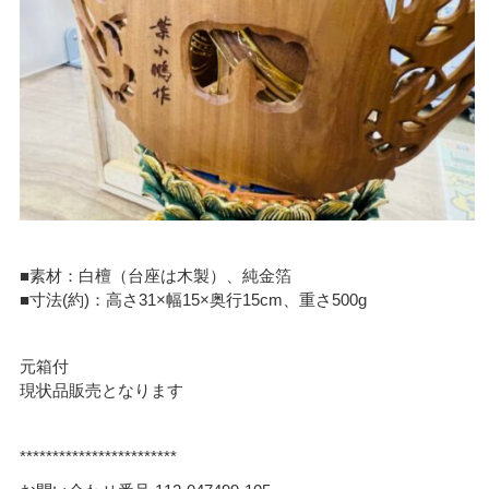
■素材：白檀（台座は木製）、純金箔
■寸法(約)：高さ31×幅15×奥行15cm、重さ500g
元箱付
現状品販売となります
************************