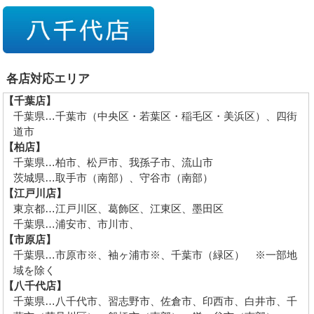
各店対応エリア
【千葉店】
千葉県…千葉市（中央区・若葉区・稲毛区・美浜区）、四街
道市
【柏店】
千葉県…柏市、松戸市、我孫子市、流山市
茨城県…取手市（南部）、守谷市（南部）
【江戸川店】
東京都…江戸川区、葛飾区、江東区、墨田区
千葉県…浦安市、市川市、
【市原店】
千葉県…市原市※、袖ヶ浦市※、千葉市（緑区） ※一部地
域を除く
【八千代店】
千葉県…八千代市、習志野市、佐倉市、印西市、白井市、千