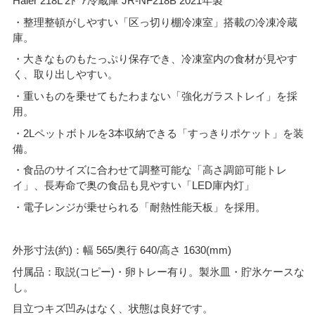
Haier 218L 2ﾄﾞｱ冷蔵庫 JR-NF218B 2021年製
・整理整頓がしやすい「区っ切り棚冷凍室」搭載の冷凍冷蔵
庫。
・大きなものもたっぷり保存でき、冷凍室内の食材が見やす
く、取り出しやすい。
・重いものを乗せてもたわまない「強化ガラストレイ」を採
用。
・2Lペットボトルを3本収納できる「すっきりポケット」を装
備。
・食品のサイズに合わせて調整可能な「高さ調節可能トレ
イ」、長寿命で奥の食品も見やすい「LED庫内灯」
・電子レンジが乗せられる「耐熱性能天板」を採用。
外形寸法(約)：幅 565/奥行 640/高さ 1630(mm)
付属品：取説(コピー)・卵トレー有り。製氷皿・貯氷ケースな
し。
目立つキズ凹みはなく、状態は良好です。