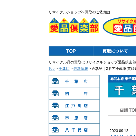
リサイクルショップへ買取のご依頼は
Top
Purchase
リサイクル品の買取はリサイクルショップ愛品倶楽部
Top
>
千葉店
>
最新情報
> AQUA｜2ドア冷蔵庫 
千葉店
柏店
江戸川店
店舗TOP
市原店
2023.09.13