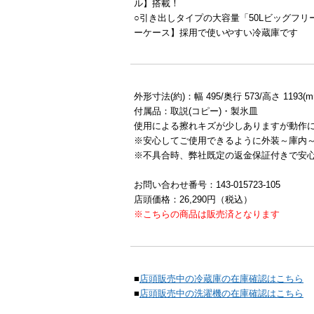
ル】搭載！
○引き出しタイプの大容量「50Lビッグフ
ーケース】採用で使いやすい冷蔵庫です
外形寸法(約)：幅 495/奥行 573/高さ 1193(m
付属品：取説(コピー)・製氷皿
使用による擦れキズが少しありますが動作
※安心してご使用できるように外装～庫内
※不具合時、弊社既定の返金保証付きで安
お問い合わせ番号：143-015723-105
店頭価格：26,290円（税込）
※こちらの商品は販売済となります
■
店頭販売中の冷蔵庫の在庫確認はこちら
■
店頭販売中の洗濯機の在庫確認はこちら