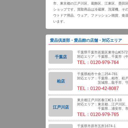
市、東京都の江戸川区、葛飾区、江東区、墨田
ショップです。買取商品は冷蔵庫、洗濯機、そ
ウトドア用品、ウェア、ファッション雑貨、食
います。
愛品倶楽部・愛品館の店舗・対応エリア
千葉県千葉市若葉区東寺山町572-
千葉店
対応エリア：千葉県…千葉市（
TEL：0120-979-764
千葉県柏市十余二254-781
対応エリア：千葉県…柏市、松
柏店
茨城県…取手市、守
TEL：0120-42-8087
東京都江戸川区春江町1-1-18
対応エリア：東京都…江戸川区
江戸川店
千葉県…浦安市、市
TEL：0120-979-765
千葉県市原市五所1674-1