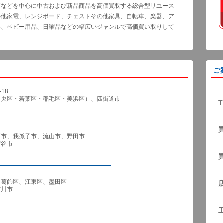
区などを中心に中古および新品商品を高価買取する総合型リユース
の他家電、レンジボード、チェストその他家具、自転車、楽器、ア
器、ベビー用品、日曜品などの幅広いジャンルで高価買い取りして
ご
18
中央区・若葉区・稲毛区・美浜区）、四街道市
T
戸市、我孫子市、流山市、野田市
谷市
、葛飾区、江東区、墨田区
川市