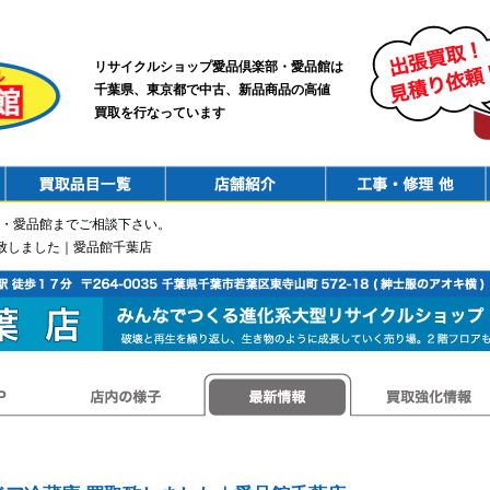
リサイクルショップ愛品倶楽部・愛品館は
千葉県、東京都で中古、新品商品の高値
買取を行なっています
PurchaseList
Shop
ConstructionRepair
・愛品館までご相談下さい。
買取致しました｜愛品館千葉店
店内の様子
最新情報
買取強化情報