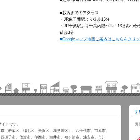
■お店までのアクセス
・JR東千葉駅より徒歩15分
・JR千葉駅より千葉内陸バス「13番みつ
徒歩3分
■Googleマップ地図ご案内はこちらをクリ
リ
サイトです。
買
葉市（若葉区、稲毛区、美浜区、花見川区）、八千代市、市原市、
、我孫子市、佐倉市、印西市、白井市、袖ヶ浦市、浦安市、市川