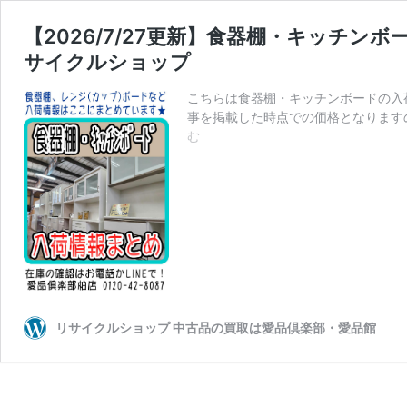
【2026/7/27更新】食器棚・キッチン
サイクルショップ
こちらは食器棚・キッチンボードの入
事を掲載した時点での価格となります
【2026/7/27
む
更
新】
食
器
棚・
キ
ッ
チ
ン
ボ
リサイクルショップ 中古品の買取は愛品倶楽部・愛品館
ー
ド
入
荷