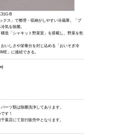
31G-B
ボックス」で整理・収納がしやすい冷蔵庫。「プ
み冷気を除菌。
ド構造「シャキット野菜室」を搭載し、野菜を乾
、おいしさや栄養分を封じ込める「おいそぎ冷
HOME」に接続できる。
m)
～パーツ類は除菌洗浄してあります。
心です！
館千葉店にて並行販売中となります。