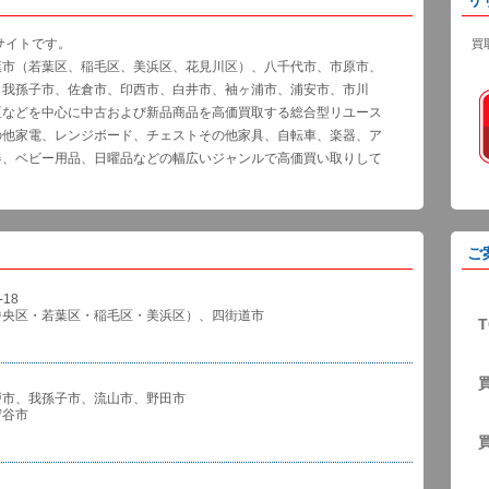
サイトです。
買
葉市（若葉区、稲毛区、美浜区、花見川区）、八千代市、市原市、
、我孫子市、佐倉市、印西市、白井市、袖ヶ浦市、浦安市、市川
区などを中心に中古および新品商品を高価買取する総合型リユース
の他家電、レンジボード、チェストその他家具、自転車、楽器、ア
器、ベビー用品、日曜品などの幅広いジャンルで高価買い取りして
ご
18
中央区・若葉区・稲毛区・美浜区）、四街道市
T
戸市、我孫子市、流山市、野田市
谷市