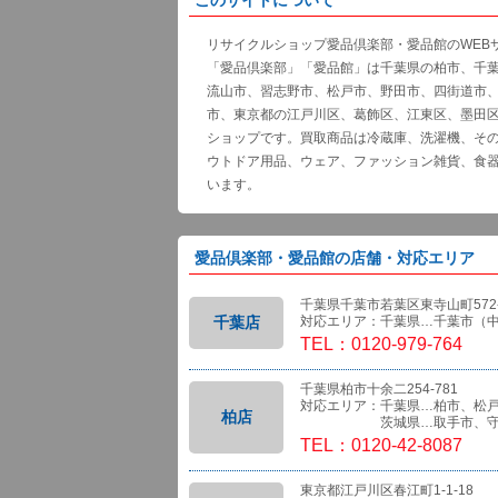
リサイクルショップ愛品倶楽部・愛品館のWEB
「愛品倶楽部」「愛品館」は千葉県の柏市、千
流山市、習志野市、松戸市、野田市、四街道市
市、東京都の江戸川区、葛飾区、江東区、墨田
ショップです。買取商品は冷蔵庫、洗濯機、そ
ウトドア用品、ウェア、ファッション雑貨、食
います。
愛品倶楽部・愛品館の店舗・対応エリア
千葉県千葉市若葉区東寺山町572-
千葉店
対応エリア：千葉県…千葉市（
TEL：0120-979-764
千葉県柏市十余二254-781
対応エリア：千葉県…柏市、松
柏店
茨城県…取手市、守
TEL：0120-42-8087
東京都江戸川区春江町1-1-18