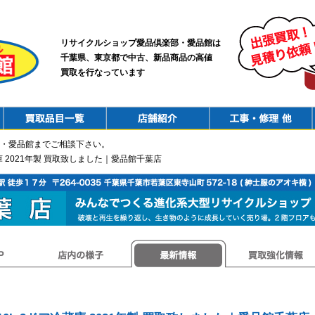
リサイクルショップ愛品倶楽部・愛品館は
千葉県、東京都で中古、新品商品の高値
買取を行なっています
PurchaseList
Shop
ConstructionRepair
・愛品館までご相談下さい。
蔵庫 2021年製 買取致しました｜愛品館千葉店
店内の様子
最新情報
買取強化情報