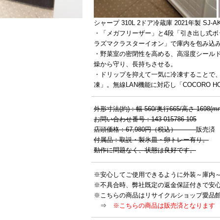
シャープ 310L 2ドア冷蔵庫 2021年製 SJ-AK
・「メガフリーザー」と4段「引き出し式
ラズマクラスターイオン」で庫内を包み込
・野菜室の密閉性を高める、高湿度シール
燥から守り、長持ちさせる。
・ドリップを抑えて一気に冷凍することで
凍」。無線LAN機能に対応し「COCORO 
外形寸法(約)：幅 560/奥行665/高さ 1698(m
お問い合わせ番号：143-015786-105
店頭価格：67,980円（税込）
販売済
付属品：取説・製氷皿・卵トレー有り。
動作に問題なく、状態は良好です。
※安心してご使用できるように外装～庫内
※不具合時、弊社既定の返金保証付きで安
※こちらの商品はリサイクルショップ愛品
⇒
※こちらの商品は販売済となります