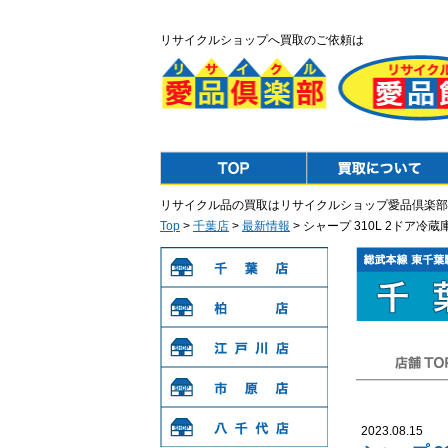
リサイクルショップへ買取のご依頼は
Top
Purchase
リサイクル品の買取はリサイクルショップ愛品倶楽部
Top
>
千葉店
>
最新情報
> シャープ 310L 2ドア冷
千葉店
柏店
江戸川店
店舗TOP
市原店
2023.08.15