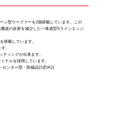
コーン型ウーファーを2個搭載しています。この
伝搬波の反射を減少した一体成型Sラインエッジ
ーを搭載しています。
ます。
ッティングが出来ます。
ーミナルを採用しています。
センター型・防磁設計(EIAJ)