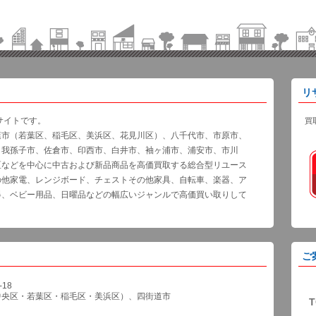
リ
サイトです。
買
葉市（若葉区、稲毛区、美浜区、花見川区）、八千代市、市原市、
、我孫子市、佐倉市、印西市、白井市、袖ヶ浦市、浦安市、市川
区などを中心に中古および新品商品を高価買取する総合型リユース
の他家電、レンジボード、チェストその他家具、自転車、楽器、ア
器、ベビー用品、日曜品などの幅広いジャンルで高価買い取りして
ご
18
中央区・若葉区・稲毛区・美浜区）、四街道市
T