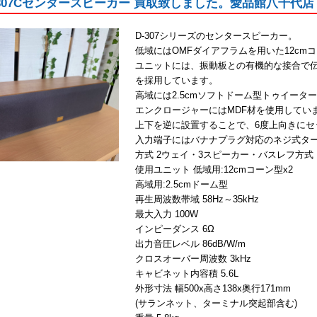
D-307Cセンタースピーカー 買取致しました。愛品館八千代店
D-307シリーズのセンタースピーカー。
低域にはOMFダイアフラムを用いた12cm
ユニットには、振動板との有機的な接合で
を採用しています。
高域には2.5cmソフトドーム型トゥイータ
エンクロージャーにはMDF材を使用してい
上下を逆に設置することで、6度上向きにセ
入力端子にはバナナプラグ対応のネジ式タ
方式 2ウェイ・3スピーカー・バスレフ方式・
使用ユニット 低域用:12cmコーン型x2
高域用:2.5cmドーム型
再生周波数帯域 58Hz～35kHz
最大入力 100W
インピーダンス 6Ω
出力音圧レベル 86dB/W/m
クロスオーバー周波数 3kHz
キャビネット内容積 5.6L
外形寸法 幅500x高さ138x奥行171mm
(サランネット、ターミナル突起部含む)