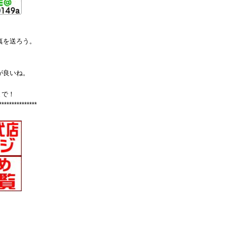
真を送ろう。
が良いね。
まで！
***************