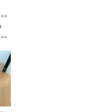
※※※
V】
※※※