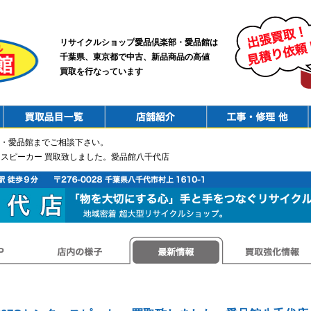
リサイクルショップ愛品倶楽部・愛品館は
千葉県、東京都で中古、新品商品の高値
買取を行なっています
PurchaseList
Shop
ConstructionRepair
・愛品館までご相談下さい。
ンタースピーカー 買取致しました。愛品館八千代店
店内の様子
最新情報
買取強化情報