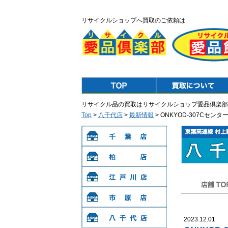
リサイクルショップへ買取のご依頼は
Top
Purchase
リサイクル品の買取はリサイクルショップ愛品倶楽部
Top
>
八千代店
>
最新情報
> ONKYOD-307Cセ
千葉店
柏店
江戸川店
店舗TOP
市原店
2023.12.01