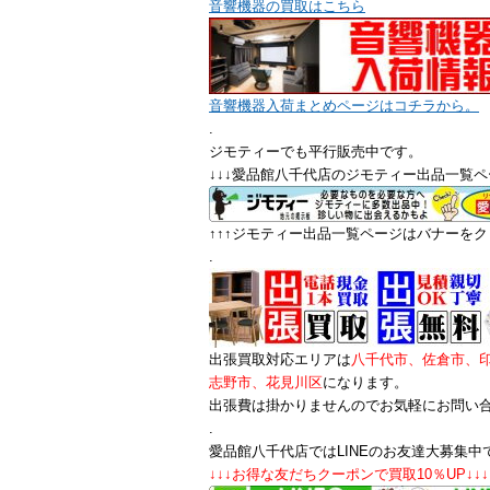
音響機器の買取はこちら
音響機器入荷まとめページはコチラから。
.
ジモティーでも平行販売中です。
↓↓↓愛品館八千代店のジモティー出品一覧ペ
↑↑↑ジモティー出品一覧ページはバナーをクリ
.
出張買取対応エリアは
八千代市、佐倉市、
志野市、花見川区
になります。
出張費は掛かりませんのでお気軽にお問い
.
愛品館八千代店ではLINEのお友達大募集中
↓↓↓お得な友だちクーポンで買取10％UP↓↓↓