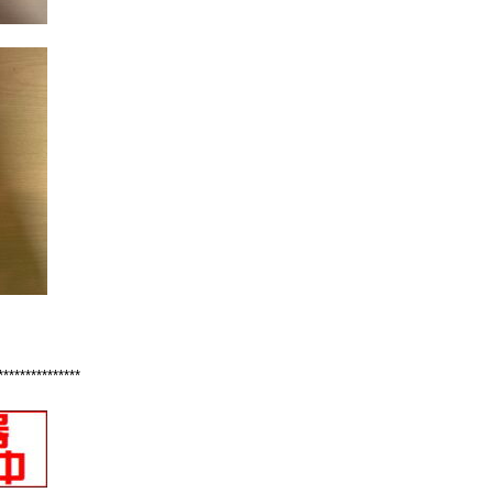
***************