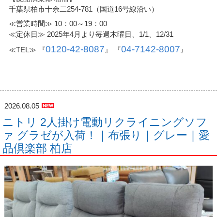
千葉県柏市十余二254-781（国道16号線沿い）
≪営業時間≫ 10：00～19：00
≪定休日≫ 2025年4月より毎週木曜日、1/1、12/31
0120-42-8087
04-7142-8007
≪TEL≫ 『
』 『
』
2026.08.05
ニトリ 2人掛け電動リクライニングソフ
ァ グラゼが入荷！｜布張り｜グレー｜愛
品倶楽部 柏店