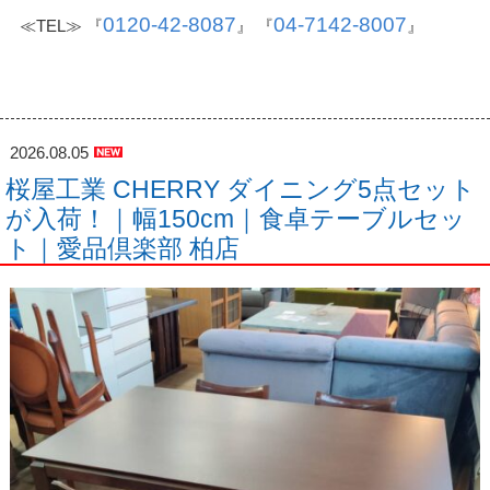
0120-42-8087
04-7142-8007
≪TEL≫ 『
』 『
』
2026.08.05
桜屋工業 CHERRY ダイニング5点セット
が入荷！｜幅150cm｜食卓テーブルセッ
ト｜愛品倶楽部 柏店