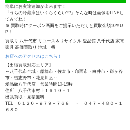
簡単にお友達追加が出来ます！
『うちの冷蔵庫はいくらくらい??』そんな時は画像をLINEし
てみてね！
※ 買取時にクーポン画面をご提示いただくと買取金額10％U
P！
買取り 八千代市 リユース＆リサイクル 愛品館 八千代店 家電
家具 高価買取り 地域一番
お店へのアクセスはこちら！
【出張買取対応エリア】
～八千代市全域・船橋市・佐倉市・印西市・白井市・鎌ヶ谷
市・習志野市・花見川区～
愛品館八千代店 営業時間10-19時
住所 八千代市村上１６１０－１
出張買取・見積無料
TEL ０１２０－９７９－７６８ ・ ０４７－４８０－１
６８０