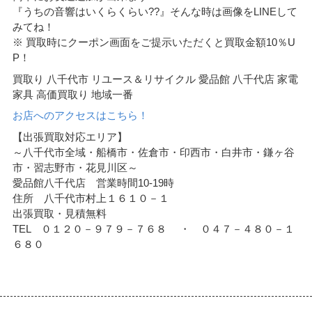
『うちの音響はいくらくらい??』そんな時は画像をLINEして
みてね！
※ 買取時にクーポン画面をご提示いただくと買取金額10％U
P！
買取り 八千代市 リユース＆リサイクル 愛品館 八千代店 家電
家具 高価買取り 地域一番
お店へのアクセスはこちら！
【出張買取対応エリア】
～八千代市全域・船橋市・佐倉市・印西市・白井市・鎌ヶ谷
市・習志野市・花見川区～
愛品館八千代店 営業時間10-19時
住所 八千代市村上１６１０－１
出張買取・見積無料
TEL ０１２０－９７９－７６８ ・ ０４７－４８０－１
６８０