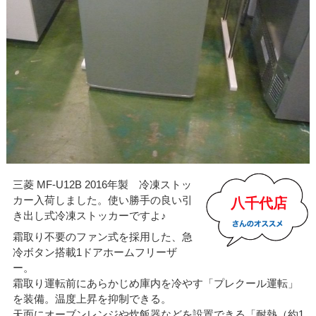
三菱 MF-U12B 2016年製 冷凍ストッ
カー入荷しました。使い勝手の良い引
八千代店
き出し式冷凍ストッカーですよ♪
霜取り不要のファン式を採用した、急
冷ボタン搭載1ドアホームフリーザ
ー。
霜取り運転前にあらかじめ庫内を冷やす「プレクール運転」
を装備。温度上昇を抑制できる。
天面にオーブンレンジや炊飯器などを設置できる「耐熱（約1