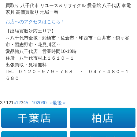
買取り 八千代市 リユース＆リサイクル 愛品館 八千代店 家電
家具 高価買取り 地域一番
お店へのアクセスはこちら！
【出張買取対応エリア】
～八千代市全域・船橋市・佐倉市・印西市・白井市・鎌ヶ谷
市・習志野市・花見川区～
愛品館八千代店 営業時間10-19時
住所 八千代市村上１６１０－１
出張買取・見積無料
TEL ０１２０－９７９－７６８ ・ ０４７－４８０－１
６８０
3 / 121
«
1
2
3
4
5
...
10
20
30
...
»
最後 »