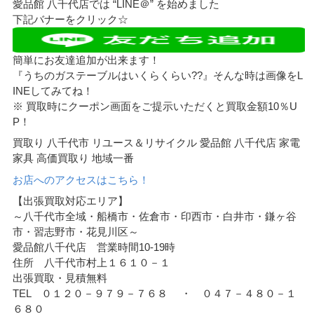
愛品館 八千代店では “LINE＠” を始めました
下記バナーをクリック☆
簡単にお友達追加が出来ます！
『うちのガステーブルはいくらくらい??』そんな時は画像をL
INEしてみてね！
※ 買取時にクーポン画面をご提示いただくと買取金額10％U
P！
買取り 八千代市 リユース＆リサイクル 愛品館 八千代店 家電
家具 高価買取り 地域一番
お店へのアクセスはこちら！
【出張買取対応エリア】
～八千代市全域・船橋市・佐倉市・印西市・白井市・鎌ヶ谷
市・習志野市・花見川区～
愛品館八千代店 営業時間10-19時
住所 八千代市村上１６１０－１
出張買取・見積無料
TEL ０１２０－９７９－７６８ ・ ０４７－４８０－１
６８０