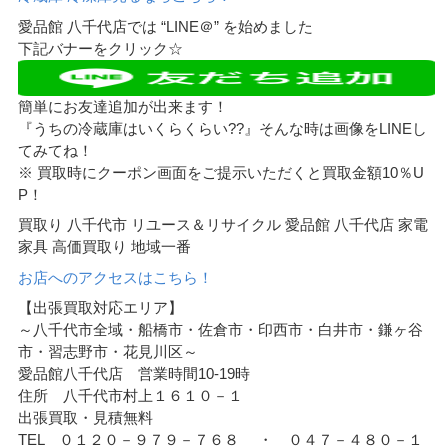
愛品館 八千代店では “LINE＠” を始めました
下記バナーをクリック☆
簡単にお友達追加が出来ます！
『うちの冷蔵庫はいくらくらい??』そんな時は画像をLINEし
てみてね！
※ 買取時にクーポン画面をご提示いただくと買取金額10％U
P！
買取り 八千代市 リユース＆リサイクル 愛品館 八千代店 家電
家具 高価買取り 地域一番
お店へのアクセスはこちら！
【出張買取対応エリア】
～八千代市全域・船橋市・佐倉市・印西市・白井市・鎌ヶ谷
市・習志野市・花見川区～
愛品館八千代店 営業時間10-19時
住所 八千代市村上１６１０－１
出張買取・見積無料
TEL ０１２０－９７９－７６８ ・ ０４７－４８０－１