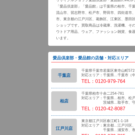
リサイクルショップ愛品倶楽部・愛品館のWEB
「愛品倶楽部」「愛品館」は千葉県の柏市、千
流山市、習志野市、松戸市、野田市、四街道市
市、東京都の江戸川区、葛飾区、江東区、墨田
ショップです。買取商品は冷蔵庫、洗濯機、そ
ウトドア用品、ウェア、ファッション雑貨、食
います。
愛品倶楽部・愛品館の店舗・対応エリア
千葉県千葉市若葉区東寺山町572-
千葉店
対応エリア：千葉県…千葉市（
TEL：0120-979-764
千葉県柏市十余二254-781
対応エリア：千葉県…柏市、松
柏店
茨城県…取手市、守
TEL：0120-42-8087
東京都江戸川区春江町1-1-18
対応エリア：東京都…江戸川区
江戸川店
千葉県…浦安市、市