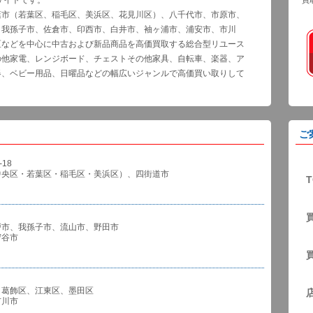
サイトです。
買
葉市（若葉区、稲毛区、美浜区、花見川区）、八千代市、市原市、
、我孫子市、佐倉市、印西市、白井市、袖ヶ浦市、浦安市、市川
区などを中心に中古および新品商品を高価買取する総合型リユース
の他家電、レンジボード、チェストその他家具、自転車、楽器、ア
器、ベビー用品、日曜品などの幅広いジャンルで高価買い取りして
ご
18
中央区・若葉区・稲毛区・美浜区）、四街道市
T
戸市、我孫子市、流山市、野田市
谷市
、葛飾区、江東区、墨田区
川市