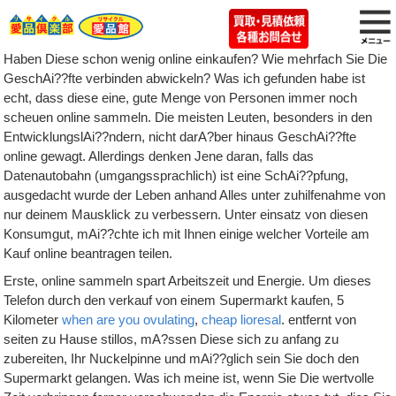
Haben Diese schon wenig online einkaufen? Wie mehrfach Sie Die
GeschAi??fte verbinden abwickeln? Was ich gefunden habe ist
echt, dass diese eine, gute Menge von Personen immer noch
scheuen online sammeln. Die meisten Leuten, besonders in den
EntwicklungslAi??ndern, nicht darA?ber hinaus GeschAi??fte
online gewagt. Allerdings denken Jene daran, falls das
Datenautobahn (umgangssprachlich) ist eine SchAi??pfung,
ausgedacht wurde der Leben anhand Alles unter zuhilfenahme von
nur deinem Mausklick zu verbessern. Unter einsatz von diesen
Konsumgut, mAi??chte ich mit Ihnen einige welcher Vorteile am
Kauf online beantragen teilen.
Erste, online sammeln spart Arbeitszeit und Energie. Um dieses
Telefon durch den verkauf von einem Supermarkt kaufen, 5
Kilometer
when are you ovulating
,
cheap lioresal
. entfernt von
seiten zu Hause stillos, mA?ssen Diese sich zu anfang zu
zubereiten, Ihr Nuckelpinne und mAi??glich sein Sie doch den
Supermarkt gelangen. Was ich meine ist, wenn Sie Die wertvolle