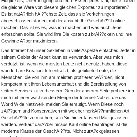
Flugtickets, Unterbringung und teure Essen jedes Mal, diese haben
die gleiche Ware von diesem gleichen Exporteur zu importieren?
Es ist natA?rlich hAi??chste Zeit, dass sie Vorkehrungen
abgeschlossen starten, mit der absicht, Ihr GeschAi??ft online
machen. Das ist es es, was ich machen und was auch Jene
erforschen sollte. Sie wird ihre Die kosten zu brAi??ckeln und ihre
Gewinne A?ber maximieren.
Das Internet hat unser Sexleben in viele Aspekte einfacher. Jeder in
seinem Gebiet der Arbeit kann es verwenden. Aber was mich
verdutzt, ist, wenn die meisten Leute nicht genutzt haben, diese
wunderbare Kreation. Ich entsetzt, als gebildete Leute, die
Menschen, die von ihm am meisten profitieren wA?rden, nicht
kompetent mit ihren Lebensunterhalt und die Bereitstellung von
seiten Services zu verbessern. Gen der anderen Seite probiere ich
mich mit jener wachsenden Menge der Internet-Nutzer, die das
World Wide Netzwerk melden Sie ermutigt. Wenn Diese noch
zAi??gern und Konservativen mit welcher herkAi??mmlichen Art,
GeschAi??fte zu machen, sein Sie hinter tausend Mal gelassen
werden. Verkauf darA?ber hinaus Kauf online beantragen ist die
moderne Klasse der GeschAi??fte. Nicht zurA?ckgelassen