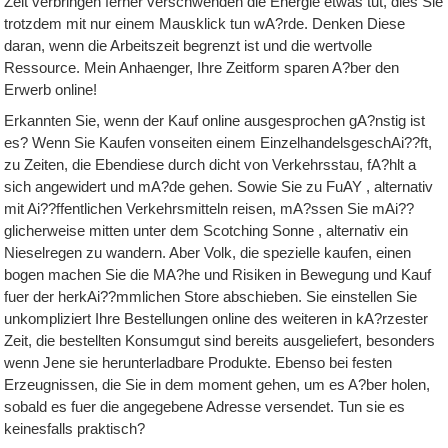
Zeit verbringen ferner verschwenden die Energie etwas tut, dies Sie
trotzdem mit nur einem Mausklick tun wA?rde. Denken Diese
daran, wenn die Arbeitszeit begrenzt ist und die wertvolle
Ressource. Mein Anhaenger, Ihre Zeitform sparen A?ber den
Erwerb online!
Erkannten Sie, wenn der Kauf online ausgesprochen gA?nstig ist
es? Wenn Sie Kaufen vonseiten einem EinzelhandelsgeschAi??ft,
zu Zeiten, die Ebendiese durch dicht von Verkehrsstau, fA?hlt a
sich angewidert und mA?de gehen. Sowie Sie zu FuAY , alternativ
mit Ai??ffentlichen Verkehrsmitteln reisen, mA?ssen Sie mAi??
glicherweise mitten unter dem Scotching Sonne , alternativ ein
Nieselregen zu wandern. Aber Volk, die spezielle kaufen, einen
bogen machen Sie die MA?he und Risiken in Bewegung und Kauf
fuer der herkAi??mmlichen Store abschieben. Sie einstellen Sie
unkompliziert Ihre Bestellungen online des weiteren in kA?rzester
Zeit, die bestellten Konsumgut sind bereits ausgeliefert, besonders
wenn Jene sie herunterladbare Produkte. Ebenso bei festen
Erzeugnissen, die Sie in dem moment gehen, um es A?ber holen,
sobald es fuer die angegebene Adresse versendet. Tun sie es
keinesfalls praktisch?