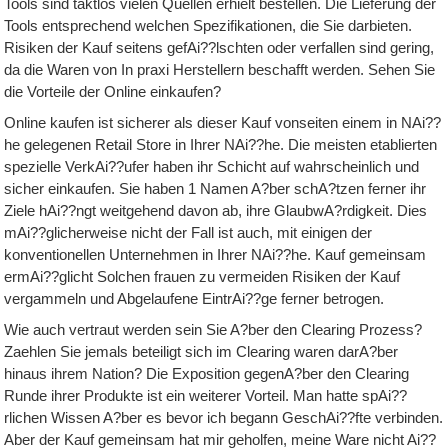
Tools sind taktlos vielen Quellen erhielt bestellen. Die Lieferung der
Tools entsprechend welchen Spezifikationen, die Sie darbieten.
Risiken der Kauf seitens gefAi??lschten oder verfallen sind gering,
da die Waren von In praxi Herstellern beschafft werden. Sehen Sie
die Vorteile der Online einkaufen?
Online kaufen ist sicherer als dieser Kauf vonseiten einem in NAi??
he gelegenen Retail Store in Ihrer NAi??he. Die meisten etablierten
spezielle VerkAi??ufer haben ihr Schicht auf wahrscheinlich und
sicher einkaufen. Sie haben 1 Namen A?ber schA?tzen ferner ihr
Ziele hAi??ngt weitgehend davon ab, ihre GlaubwA?rdigkeit. Dies
mAi??glicherweise nicht der Fall ist auch, mit einigen der
konventionellen Unternehmen in Ihrer NAi??he. Kauf gemeinsam
ermAi??glicht Solchen frauen zu vermeiden Risiken der Kauf
vergammeln und Abgelaufene EintrAi??ge ferner betrogen.
Wie auch vertraut werden sein Sie A?ber den Clearing Prozess?
Zaehlen Sie jemals beteiligt sich im Clearing waren darA?ber
hinaus ihrem Nation? Die Exposition gegenA?ber den Clearing
Runde ihrer Produkte ist ein weiterer Vorteil. Man hatte spAi??
rlichen Wissen A?ber es bevor ich begann GeschAi??fte verbinden.
Aber der Kauf gemeinsam hat mir geholfen, meine Ware nicht Ai??