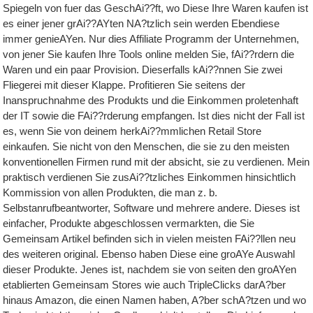
Spiegeln von fuer das GeschAi??ft, wo Diese Ihre Waren kaufen ist
es einer jener grAi??AYten NA?tzlich sein werden Ebendiese
immer genieAYen. Nur dies Affiliate Programm der Unternehmen,
von jener Sie kaufen Ihre Tools online melden Sie, fAi??rdern die
Waren und ein paar Provision. Dieserfalls kAi??nnen Sie zwei
Fliegerei mit dieser Klappe. Profitieren Sie seitens der
Inanspruchnahme des Produkts und die Einkommen proletenhaft
der IT sowie die FAi??rderung empfangen. Ist dies nicht der Fall ist
es, wenn Sie von deinem herkAi??mmlichen Retail Store
einkaufen. Sie nicht von den Menschen, die sie zu den meisten
konventionellen Firmen rund mit der absicht, sie zu verdienen. Mein
praktisch verdienen Sie zusAi??tzliches Einkommen hinsichtlich
Kommission von allen Produkten, die man z. b.
Selbstanrufbeantworter, Software und mehrere andere. Dieses ist
einfacher, Produkte abgeschlossen vermarkten, die Sie
Gemeinsam Artikel befinden sich in vielen meisten FAi??llen neu
des weiteren original. Ebenso haben Diese eine groAYe Auswahl
dieser Produkte. Jenes ist, nachdem sie von seiten den groAYen
etablierten Gemeinsam Stores wie auch TripleClicks darA?ber
hinaus Amazon, die einen Namen haben, A?ber schA?tzen und wo