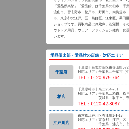
リサイクルショップ愛品倶楽部・愛品館のWEB
「愛品倶楽部」「愛品館」は千葉県の柏市、千
流山市、習志野市、松戸市、野田市、四街道市
市、東京都の江戸川区、葛飾区、江東区、墨田
ショップです。買取商品は冷蔵庫、洗濯機、そ
ウトドア用品、ウェア、ファッション雑貨、食
います。
愛品倶楽部・愛品館の店舗・対応エリア
千葉県千葉市若葉区東寺山町572-
千葉店
対応エリア：千葉県…千葉市（
TEL：0120-979-764
千葉県柏市十余二254-781
対応エリア：千葉県…柏市、松
柏店
茨城県…取手市、守
TEL：0120-42-8087
東京都江戸川区春江町1-1-18
対応エリア：東京都…江戸川区
江戸川店
千葉県…浦安市、市