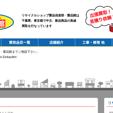
リサイクルショップ愛品倶楽部・愛品館は
千葉県、東京都で中古、新品商品の高値
買取を行なっています
PurchaseList
Shop
ConstructionRepair
・愛品館までご相談下さい。
ne Einkaufen
リ