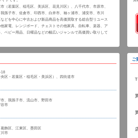
サイトです。
買
葉市（若葉区、稲毛区、美浜区、花見川区）、八千代市、市原市、
、我孫子市、佐倉市、印西市、白井市、袖ヶ浦市、浦安市、市川
区などを中心に中古および新品商品を高価買取する総合型リユース
の他家電、レンジボード、チェストその他家具、自転車、楽器、ア
器、ベビー用品、日曜品などの幅広いジャンルで高価買い取りして
ご
18
中央区・若葉区・稲毛区・美浜区）、四街道市
T
戸市、我孫子市、流山市、野田市
谷市
、葛飾区、江東区、墨田区
川市