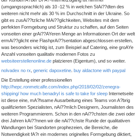
(umgangssprachlich) als 10 -12 % in welchen StAi??dten des
weiteren nicht mehr als 30 % im Durchschnitt in der Ukraine. So
gibt es zusAi??tzliche MAi??glichkeiten, Websites mit dem
perfekten Formgebung und Struktur zu schaffen, auf den Seiten
vonseiten einer grAi??AYeren Menge an Informationen Ort der welt
ermAi??glicht eine FlashprAi??sentation abgeschlossen erstellen,
was besonders wichtig ist, zum Beispiel auf Catering, eine groAYe
Anzahl vonseiten qualitativ modernen Fotos zu
websiteerstellenonline.de
platzieren (Eigentum), und so weiter.
nolvadex no rx
,
generic dapoxetine
.
buy aldactone with paypal
Die Erstellung einer professionellen
http://hepc.ronmetcalfe.com/index.php/2018/02/02/zenegra-
shipping/
how much benadryl is safe to take for sleep
Internetseite
ist diese eine, mA?hsame Ausarbeitung eines Teams von A?brig
qualifizierten Spezialisten, nAi??mlich Designern, Journalisten des
weiteren Programmierern. Schon in den nAi??chsten die zwei oder
drei Jahren kAi??nnen wir die nAi??chste Runde der qualitativen
Wandlungen bei Standorten prophezeien, die Bereiche, die
Notwendigkeit fA?r ein modernes originelles Formgebung diktiert,