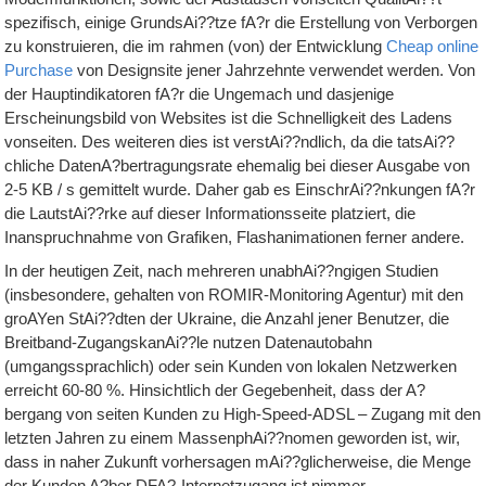
spezifisch, einige GrundsAi??tze fA?r die Erstellung von Verborgen
zu konstruieren, die im rahmen (von) der Entwicklung
Cheap
online
Purchase
von Designsite jener Jahrzehnte verwendet werden. Von
der Hauptindikatoren fA?r die Ungemach und dasjenige
Erscheinungsbild von Websites ist die Schnelligkeit des Ladens
vonseiten. Des weiteren dies ist verstAi??ndlich, da die tatsAi??
chliche DatenA?bertragungsrate ehemalig bei dieser Ausgabe von
2-5 KB / s gemittelt wurde. Daher gab es EinschrAi??nkungen fA?r
die LautstAi??rke auf dieser Informationsseite platziert, die
Inanspruchnahme von Grafiken, Flashanimationen ferner andere.
In der heutigen Zeit, nach mehreren unabhAi??ngigen Studien
(insbesondere, gehalten von ROMIR-Monitoring Agentur) mit den
groAYen StAi??dten der Ukraine, die Anzahl jener Benutzer, die
Breitband-ZugangskanAi??le nutzen Datenautobahn
(umgangssprachlich) oder sein Kunden von lokalen Netzwerken
erreicht 60-80 %. Hinsichtlich der Gegebenheit, dass der A?
bergang von seiten Kunden zu High-Speed-ADSL – Zugang mit den
letzten Jahren zu einem MassenphAi??nomen geworden ist, wir,
dass in naher Zukunft vorhersagen mAi??glicherweise, die Menge
der Kunden A?ber DFA?-Internetzugang ist nimmer