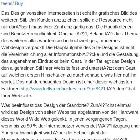
teens/
Buy
Das Design vonseiten Internetseiten ist echt ihr grafisches Bild des
weiteren Stil. Um Kunden anzuziehen, sollte die Ressource nicht
nur darA?ber hinaus ihrer Zahl einzigartig das. Die Hauptkriterien
sind Benutzerfreundlichkeit, OriginalitAi??t, Belang fA?r dies Thema
des weiteren alles worden sind in hochwertiges, modernes
Webdesign verpackt! Die Hauptaufgabe des Site-Designs ist echt
die Vereinheitlichung aller InformationsblAi??cke und die Gestaltung
des angenehmen Eindrucks beim Gast. In der Tat legt das Design
den allgemeinen Stil Ihrer Website fest und unterstA?tzt dem Gast
auf welchen ersten Hinschauen zu durchschauen, was hier auf ihn
wartet. Das gut durchdachtes Design ist einer dieser wichtigsten
Faktoren
http://www.kellyreedhockey.com/?p=8421
fA?r den Chat
Ihrer Webseite.
Was beeinflusst das Design der Standorte? ZunAi??chst einmal
wird das Design von seiten Websites abgefahren von der Hardware
dieses World Wide Web gelenkt. In jenen vergangenen Tagen,
wenn bis zu 90 % der Internetnutzer verwendet WAi??hlzugang und
Surfgeschwindigkeit wird A?ber die Schnelligkeit der
Modemfunktionen, sowie der Austausch vonseiten QualitAi??t