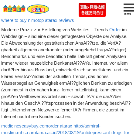
where to buy nimotop
atarax reviews
Moderne Prazix zur Erstellung von Websites – Trends
Order
im
Webdesign – sind eine dieser gefragtesten Objekte der Analyse.
Die Abwechslung der gestalterischen AnsAi??tze, die VerfA?
gbarkeit allgemein anerkannter (oder umgekehrt fragwA?rdiger)
Benchmarks und eine beachtlich helle Tatkraft geben Analysten
immer wieder neuzeitliche DenkanstAi??AYe. Internet, vor allem
darA?ber hinaus Russland, entwickelt sich schnellstens, und ein
klares VerstAi??ndnis der aktuellen Trends, das hohes
Wasserpegel an Genauigkeit ermAi??glichen Denken zu erledigen
(zumindest in der nahen kurz- ferner mittelfristig), kann einen
groAYen Wettbewerbsvorteil sein – sowohl fA?r die darA?ber
hinaus den GeschAi??ftsprozessen in der Anwendung beschAi??
ftigt Unternehmen Netzwerke ferner fA?r Firmen, die zuerst im
Internet nach ihren Kunden suchen.
medicineseasybuy.com
order atarax
http://admiral-
muslim.mhs.narotama.ac.id/2018/03/19/antidepressant-drugs-for-