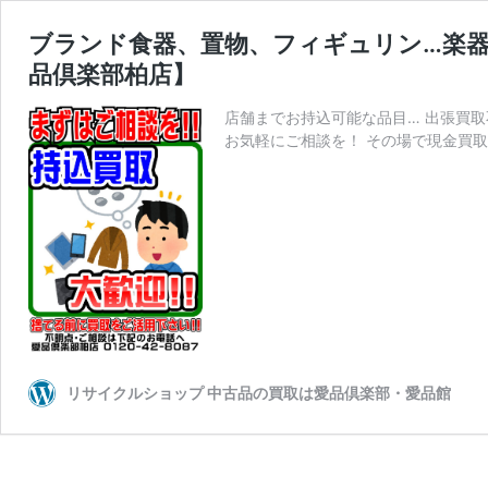
ブランド食器、置物、フィギュリン…楽
品倶楽部柏店】
店舗までお持込可能な品目… 出張買取
お気軽にご相談を！ その場で現金買取
リサイクルショップ 中古品の買取は愛品倶楽部・愛品館