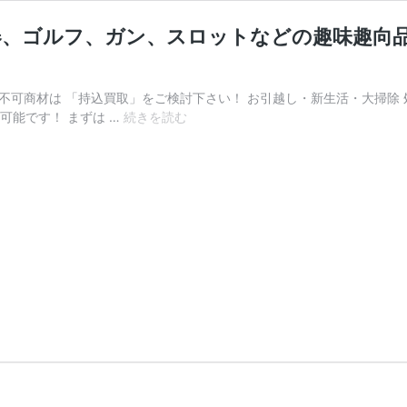
器、ゴルフ、ガン、スロットなどの趣味趣向
不可商材は 「持込買取」をご検討下さい！ お引越し・新生活・大掃除
ブ
可能です！ まずは …
続きを読む
ラ
ン
ド
食
器、
置
物、
フ
ィ
ギ
ュ
リ
ン…
楽
器、