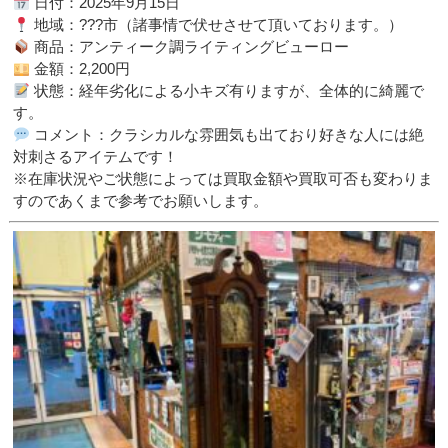
日付：2025年9月15日
地域：???市（諸事情で伏せさせて頂いております。）
商品：アンティーク調ライティングビューロー
金額：2,200円
状態：経年劣化による小キズ有りますが、全体的に綺麗で
す。
コメント：クラシカルな雰囲気も出ており好きな人には絶
対刺さるアイテムです！
※在庫状況やご状態によっては買取金額や買取可否も変わりま
すのであくまで参考でお願いします。