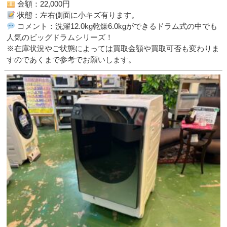
金額：22,000円
状態：左右側面に小キズ有ります。
コメント：洗濯12.0kg乾燥6.0kgができるドラム式の中でも
人気のビッグドラムシリーズ！
※在庫状況やご状態によっては買取金額や買取可否も変わりま
すのであくまで参考でお願いします。