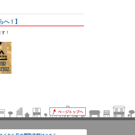
らへ！】
ます！