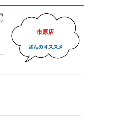
自
ン
市原店