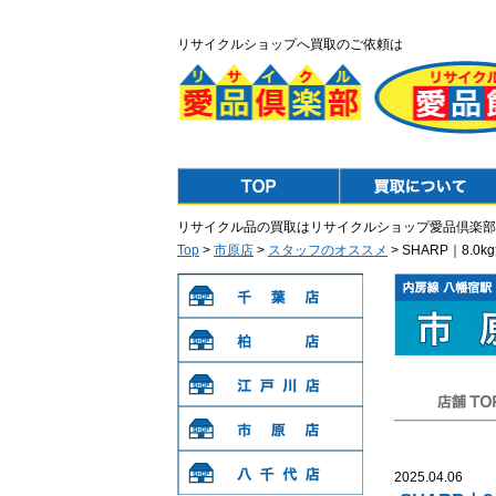
リサイクルショップへ買取のご依頼は
Top
Purchase
リサイクル品の買取はリサイクルショップ愛品倶楽部
Top
>
市原店
>
スタッフのオススメ
> SHARP｜8.0
千葉店
柏店
江戸川店
店舗TOP
市原店
2025.04.06