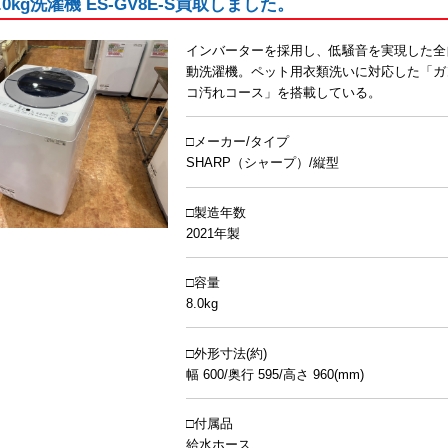
.0kg洗濯機 ES-GV8E-S買取しました。
インバーターを採用し、低騒音を実現した全
動洗濯機。ペット用衣類洗いに対応した「ガ
コ汚れコース」を搭載している。
□メーカー/タイプ
SHARP（シャープ）/縦型
□製造年数
2021年製
□容量
8.0kg
□外形寸法(約)
幅 600/奥行 595/高さ 960(mm)
□付属品
給水ホース