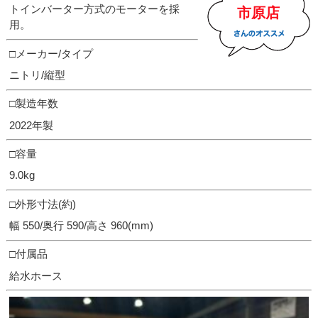
トインバーター⽅式のモーターを採
市原店
⽤。
□メーカー/タイプ
ニトリ/縦型
□製造年数
2022年製
□容量
9.0kg
□外形寸法(約)
幅 550/奥行 590/高さ 960(mm)
□付属品
給水ホース