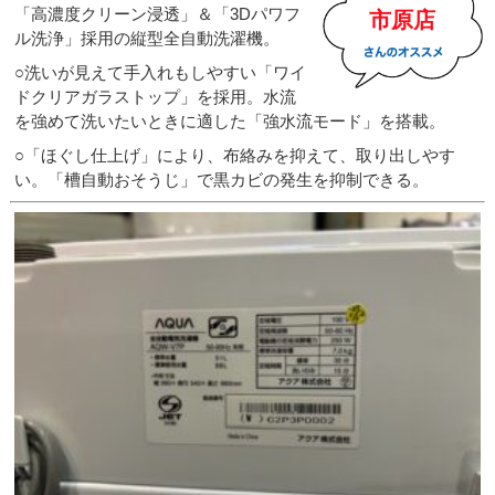
「高濃度クリーン浸透」＆「3Dパワフ
市原店
ル洗浄」採用の縦型全自動洗濯機。
○洗いが見えて手入れもしやすい「ワイ
ドクリアガラストップ」を採用。水流
を強めて洗いたいときに適した「強水流モード」を搭載。
○「ほぐし仕上げ」により、布絡みを抑えて、取り出しやす
い。「槽自動おそうじ」で黒カビの発生を抑制できる。