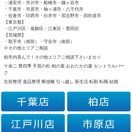
・浦安市・市川市・船橋市・鎌ヶ谷市
・千葉市・市原市・袖ヶ浦市・八千代市
・佐倉市・印西市・白井市・習志野市・四街道市
【東京都】
・江戸川区・葛飾区・江東区・墨田区
【茨城県】
・取手市（南部）・守谷市（南部）
※その他エリアご相談
柏市内喜んで！その他エリアご相談下さいませ☆
十余二 豊四季 手賀の杜 柏の葉 おおたかの森 セントラルパー
ク
生前整理 遺品整理 断捨離 引っ越し 新生活 転勤 転職 結婚