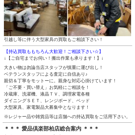
引越し等に伴う大型家具の買取もご相談下さい！
【持込買取ももちろん大歓迎！ご相談下さい☆】
↓【ご自宅までお伺い！搬出作業も承ります！】↓
大きい物は勿論当店スタッフが慎重に運び出し！
ベテランスタッフによる査定に自信あり♪
親切＆丁寧をモットーに。親身な対応心掛けています！
「ご不要・買い替え」お気軽にご相談を！
冷蔵庫、洗濯機、液晶ＴＶ、調理家電各種
ダイニングＳＥＴ、レンジボード、ベッド
大型家具、家電製品大募集中となります！
※レジャー品や雑貨品等は店舗への持込買取をご活用下さい。
＊＊＊ 愛品倶楽部柏店総合案内 ＊＊＊