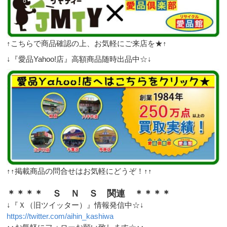
↑こちらで商品確認の上、お気軽にご来店を★↑
↓『愛品Yahoo!店』高額商品随時出品中☆↓
↑↑掲載商品の問合せはお気軽にどうぞ！↑↑
＊＊＊＊ Ｓ Ｎ Ｓ 関連 ＊＊＊＊
↓『Ｘ（旧ツイッター）』情報発信中☆↓
https://twitter.com/aihin_kashiwa