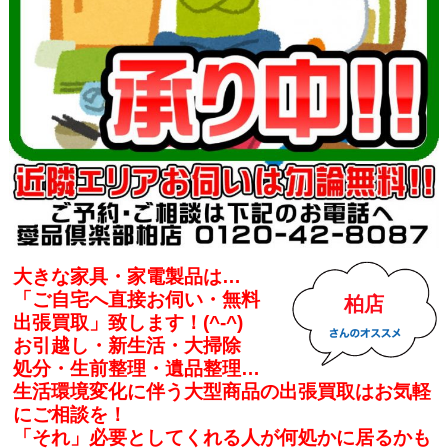
大きな家具・家電製品は…
「ご自宅へ直接お伺い・無料
柏店
出張買取」致します！(^-^)
お引越し・新生活・大掃除
処分・生前整理・遺品整理…
生活環境変化に伴う大型商品の出張買取はお気軽
にご相談を！
「それ」必要としてくれる人が何処かに居るかも