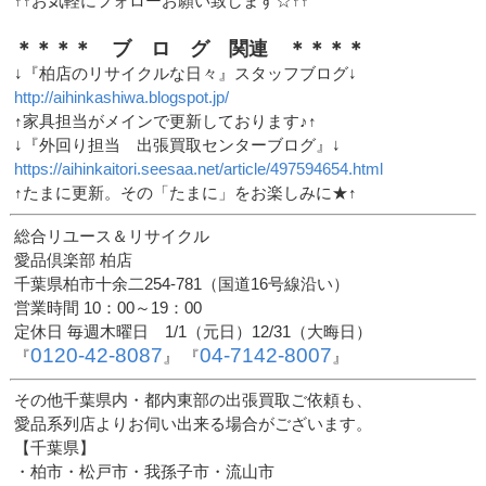
↑↑お気軽にフォローお願い致します☆↑↑
＊＊＊＊ ブ ロ グ 関連 ＊＊＊＊
↓『柏店のリサイクルな日々』スタッフブログ↓
http://aihinkashiwa.blogspot.jp/
↑家具担当がメインで更新しております♪↑
↓『外回り担当 出張買取センターブログ』↓
https://aihinkaitori.seesaa.net/article/497594654.html
↑たまに更新。その「たまに」をお楽しみに★↑
総合リユース＆リサイクル
愛品倶楽部 柏店
千葉県柏市十余二254-781（国道16号線沿い）
営業時間 10：00～19：00
定休日 毎週木曜日 1/1（元日）12/31（大晦日）
0120-42-8087
04-7142-8007
『
』 『
』
その他千葉県内・都内東部の出張買取ご依頼も、
愛品系列店よりお伺い出来る場合がございます。
【千葉県】
・柏市・松戸市・我孫子市・流山市