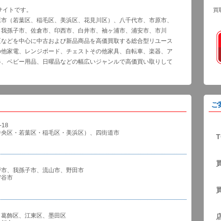
サイトです。
買
葉市（若葉区、稲毛区、美浜区、花見川区）、八千代市、市原市、
、我孫子市、佐倉市、印西市、白井市、袖ヶ浦市、浦安市、市川
区などを中心に中古および新品商品を高価買取する総合型リユース
の他家電、レンジボード、チェストその他家具、自転車、楽器、ア
器、ベビー用品、日曜品などの幅広いジャンルで高価買い取りして
ご
18
中央区・若葉区・稲毛区・美浜区）、四街道市
T
戸市、我孫子市、流山市、野田市
谷市
、葛飾区、江東区、墨田区