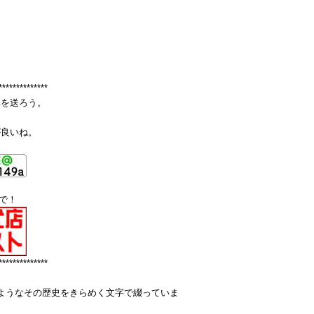
**************
真を送ろう。
が良いね。
で！
**************
夢のようなその歴史をきらめく文字で綴っていま