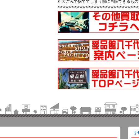
粗大ごみで捨ててしまう前に再販できるもの
****************************************************
リ