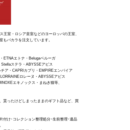
リス王室・ロシア皇室などのヨーロッパの王室、
室もバカラを注文しています。
・ETNAエトナ・Belugaベルーガ
Stellaステラ・ABYSSEアビス
ルチア・CAPRIカプリ・EMPIREエンパイア
LORRAINEロレーヌ・ABYSSEアビス
QUINOXEエキノックス・まねき猫等、
、貰ったけどしまったままのギフト品など、買
片付け･コレクション整理処分･生前整理･遺品
。