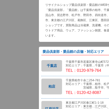
リサイクルショップ愛品倶楽部・愛品館のWEB
「愛品倶楽部」「愛品館」は千葉県の柏市、千
流山市、習志野市、松戸市、野田市、四街道市
市、東京都の江戸川区、葛飾区、江東区、墨田
ショップです。買取商品は冷蔵庫、洗濯機、そ
ウトドア用品、ウェア、ファッション雑貨、食
います。
愛品倶楽部・愛品館の店舗・対応エリア
千葉県千葉市若葉区東寺山町572-
千葉店
対応エリア：千葉県…千葉市（
TEL：0120-979-764
千葉県柏市十余二254-781
対応エリア：千葉県…柏市、松
柏店
茨城県…取手市、守
TEL：0120-42-8087
東京都江戸川区春江町1-1-18
対応エリア：東京都…江戸川区
江戸川店