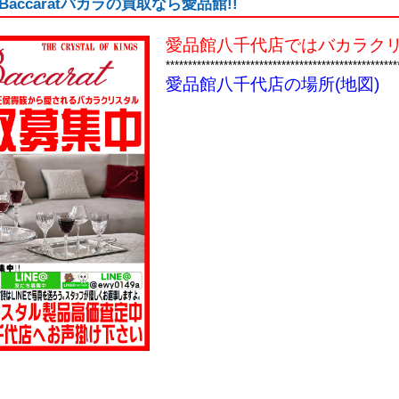
accaratバカラの買取なら愛品館!!
愛品館八千代店ではバカラクリ
****************************************************
愛品館八千代店の場所(地図)