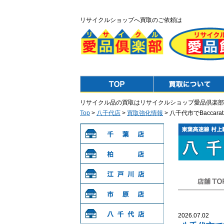
リサイクルショップへ買取のご依頼は
Top
Purchase
リサイクル品の買取はリサイクルショップ愛品倶楽部
Top
>
八千代店
>
買取強化情報
> 八千代市でBaccar
千葉店
柏店
江戸川店
店舗TOP
市原店
2026.07.02