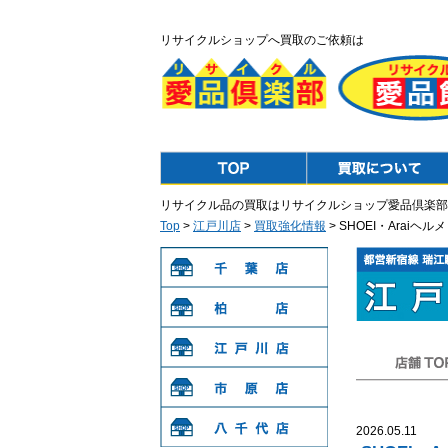
リサイクルショップへ買取のご依頼は
Top
Purchase
リサイクル品の買取はリサイクルショップ愛品倶楽部
Top
>
江戸川店
>
買取強化情報
> SHOEI・Ara
千葉店
柏店
江戸川店
店舗TOP
市原店
2026.05.11