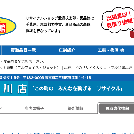
リサイクルショップ愛品倶楽部・愛品館は
千葉県、東京都で中古、新品商品の高値
買取を行なっています
PurchaseList
Shop
ConstructionRepair
・愛品館までご相談下さい。
iヘルメット買取（フルフェイス・ジェット）｜江戸川区のリサイクルショップ愛品館江戸
店内の様子
最新情報
買取強化情報