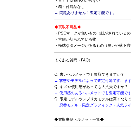
・古くて型番がわからない
・箱・付属品なし
→ 問題ありません！査定可能です。
◆買取不可品◆
・PSCマークが無いもの（剝がされている
・首紐が切られている物
・極端なダメージがあるもの（臭いや落下痕
よくある質問（FAQ）
Q. 古いヘルメットでも買取できますか？
→ 状態やモデルによって査定可能です。ま
Q. キズや使用感があっても大丈夫ですか？
→ 使用感のあるヘルメットでも査定可能で
Q. 限定モデルやレプリカモデルは高くなり
→ 廃番モデル・限定グラフィック・人気ラ
◆買取事例ヘルメット一覧◆